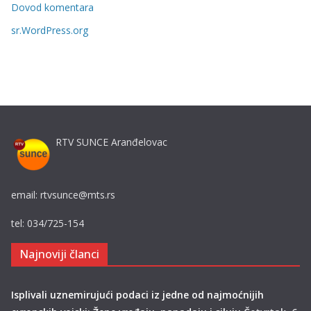
i
Dovod komentara
j
sr.WordPress.org
e
RTV SUNCE Aranđelovac
email: rtvsunce@mts.rs
tel: 034/725-154
Najnoviji članci
Isplivali uznemirujući podaci iz jedne od najmoćnijih