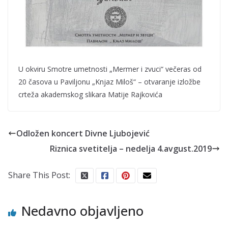
U okviru Smotre umetnosti „Mermer i zvuci“ večeras od
20 časova u Paviljonu „Knjaz Miloš“ – otvaranje izložbe
crteža akademskog slikara Matije Rajkovića
Odložen koncert Divne Ljubojević
Riznica svetitelja – nedelja 4.avgust.2019
Share This Post:
Nedavno objavljeno