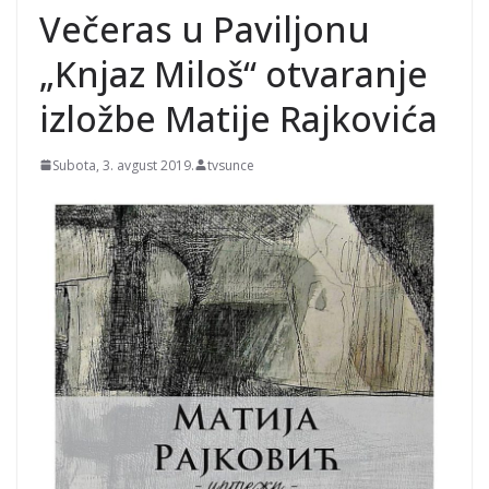
Večeras u Paviljonu
„Knjaz Miloš“ otvaranje
izložbe Matije Rajkovića
Subota, 3. avgust 2019.
tvsunce