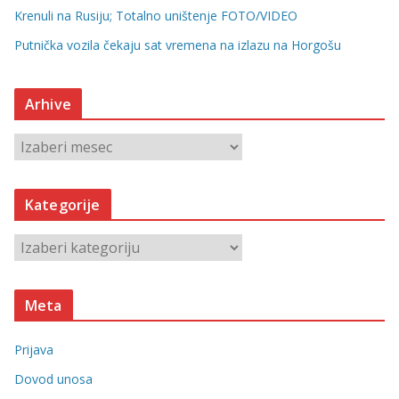
Krenuli na Rusiju; Totalno uništenje FOTO/VIDEO
Putnička vozila čekaju sat vremena na izlazu na Horgošu
Arhive
A
r
h
Kategorije
i
v
K
e
a
t
Meta
e
g
Prijava
o
r
Dovod unosa