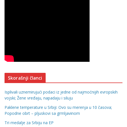
Skorašnji članci
Isplivali uznemirujući podaci iz jedne od najmoćnijih evropskih
vojski; Žene vređaju, napadaju i siluju
Paklene temperature u Srbiji: Ovo su merenja u 10 časova;
Popodne obrt – pljuskovi sa grmljavinom
Tri medalje za Srbiju na EP