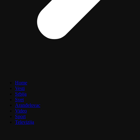
Home
Vesti
Srbija
Svet
Aranđelovac
Video
Sport
Televizija