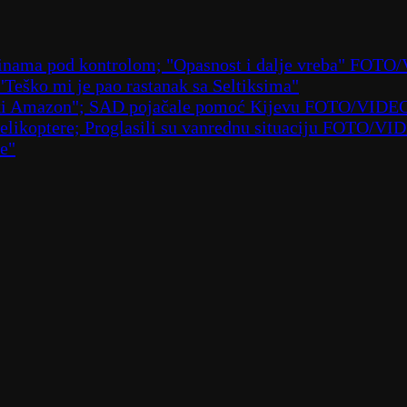
laninama pod kontrolom; "Opasnost i dalje vreba" FOT
 "Teško mi je pao rastanak sa Seltiksima"
ruski Amazon"; SAD pojačale pomoć Kijevu FOTO/VIDE
 helikoptere; Proglasili su vanrednu situaciju FOTO/VI
že"