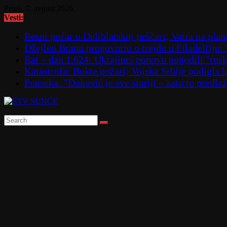
Skip
Petak, 7. avgust 2026.
to
Vesti:
content
Besni požar u Deliblatskoj peščari; Vatra na p
Džejlen Braun progovorio o trejdu u Filadelfiju:
Rat – dan 1.624: Ukrajinci ponovo pogodili "
Katastrofa: Bukte požari; Vojska Srbije podigla
Fonseka: "Đoković je sve stariji – zato to predla