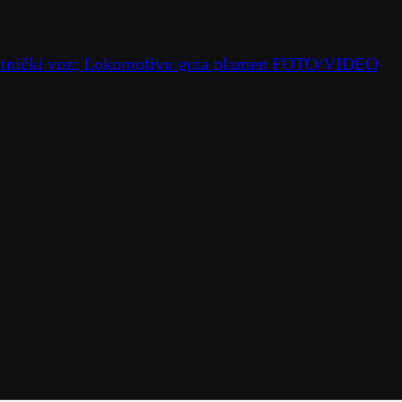
tnički voz; Lokomotivu guta plamen FOTO/VIDEO
aru temperatura do 39 stepeni
– vratio se u Premijer ligu
– stižu jezivi snimci; Krim gori FOTO/VIDEO