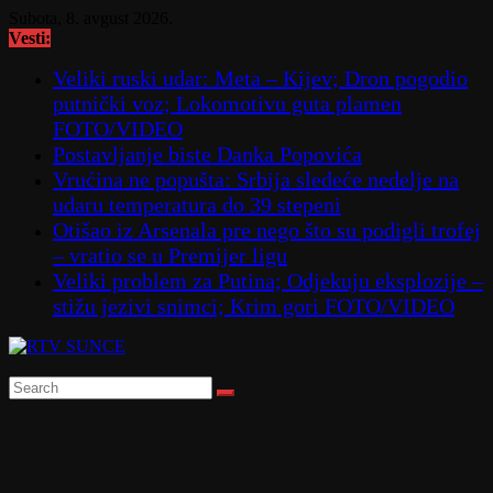
Skip
Subota, 8. avgust 2026.
to
Vesti:
content
Veliki ruski udar: Meta – Kijev; Dron pogodio
putnički voz; Lokomotivu guta plamen
FOTO/VIDEO
Postavljanje biste Danka Popovića
Vrućina ne popušta: Srbija sledeće nedelje na
udaru temperatura do 39 stepeni
Otišao iz Arsenala pre nego što su podigli trofej
– vratio se u Premijer ligu
Veliki problem za Putina; Odjekuju eksplozije –
stižu jezivi snimci; Krim gori FOTO/VIDEO