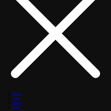
Home
Vesti
Srbija
Svet