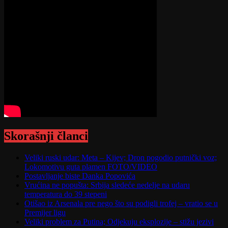
Skorašnji članci
Veliki ruski udar: Meta – Kijev; Dron pogodio putnički voz;
Lokomotivu guta plamen FOTO/VIDEO
Postavljanje biste Danka Popovića
Vrućina ne popušta: Srbija sledeće nedelje na udaru
temperatura do 39 stepeni
Otišao iz Arsenala pre nego što su podigli trofej – vratio se u
Premijer ligu
Veliki problem za Putina; Odjekuju eksplozije – stižu jezivi