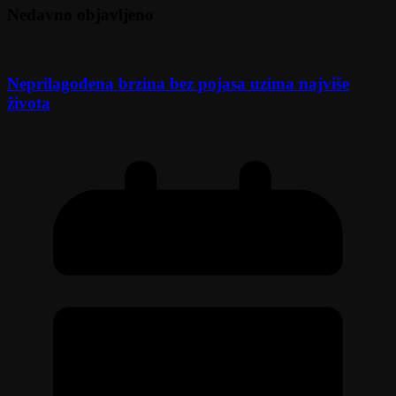
Nedavno objavljeno
Neprilagođena brzina bez pojasa uzima najviše
života