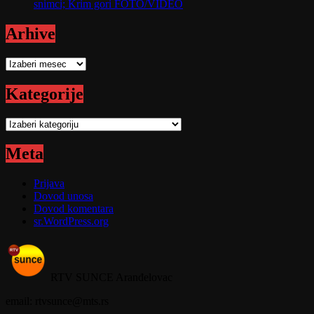
snimci; Krim gori FOTO/VIDEO
Arhive
Arhive
Kategorije
Kategorije
Meta
Prijava
Dovod unosa
Dovod komentara
sr.WordPress.org
RTV SUNCE Aranđelovac
email: rtvsunce@mts.rs