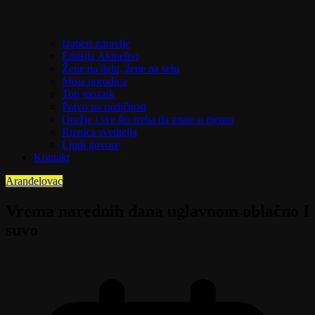
Izaberi zdravlje
Emisija Aktuelno
Žene na delu, žene na selu
Moja porodica
Top mozaik
Pravo na različitost
Oružje i sve što treba da znate o njemu
Riznica svetitelja
Ljudi govore
Kontakt
Aranđelovac
Vrema narednih dana uglavnom oblačno I
suvo