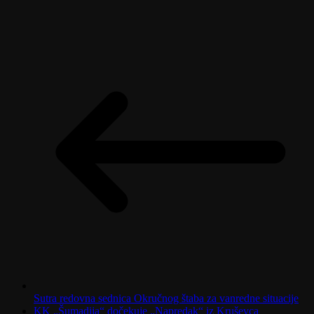
Sutra redovna sednica Okručnog štaba za vanredne situacije
KK „Šumadija“ dočekuje „Napredak“ iz Kruševca