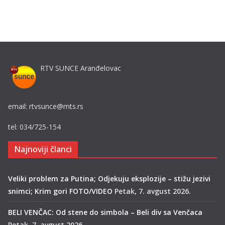
RTV SUNCE Aranđelovac
email: rtvsunce@mts.rs
tel: 034/725-154
Najnoviji članci
Veliki problem za Putina; Odjekuju eksplozije – stižu jezivi
snimci; Krim gori FOTO/VIDEO
Petak, 7. avgust 2026.
BELI VENČAC: Od stene do simbola – Beli div sa Venčaca
Petak, 7. avgust 2026.