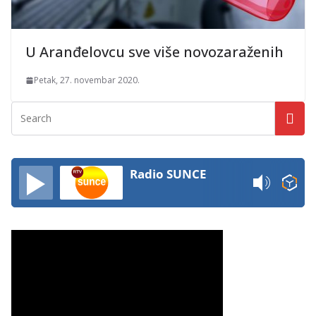
U Aranđelovcu sve više novozaraženih
Petak, 27. novembar 2020.
Radio SUNCE