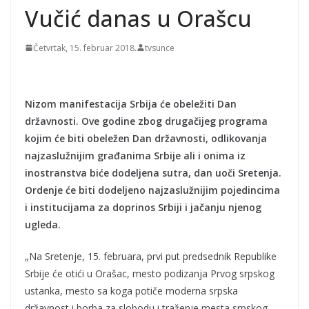
Seltiksima"
Vučić danas u Orašcu
Četvrtak, 15. februar 2018.
tvsunce
Nizom manifestacija Srbija će obeležiti Dan
državnosti. Ove godine zbog drugačijeg programa
kojim će biti obeležen Dan državnosti, odlikovanja
najzaslužnijim građanima Srbije ali i onima iz
inostranstva biće dodeljena sutra, dan uoči Sretenja.
Ordenje će biti dodeljeno najzaslužnijim pojedincima
i institucijama za doprinos Srbiji i jačanju njenog
ugleda.
„Na Sretenje, 15. februara, prvi put predsednik Republike
Srbije će otići u Orašac, mesto podizanja Prvog srpskog
ustanka, mesto sa koga potiče moderna srpska
državnost i borba za slobodu i traženje mesta srpskog