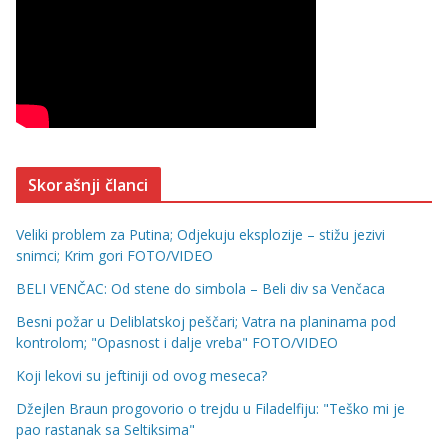
Skorašnji članci
Veliki problem za Putina; Odjekuju eksplozije – stižu jezivi
snimci; Krim gori FOTO/VIDEO
BELI VENČAC: Od stene do simbola – Beli div sa Venčaca
Besni požar u Deliblatskoj peščari; Vatra na planinama pod
kontrolom; "Opasnost i dalje vreba" FOTO/VIDEO
Koji lekovi su jeftiniji od ovog meseca?
Džejlen Braun progovorio o trejdu u Filadelfiju: "Teško mi je
pao rastanak sa Seltiksima"