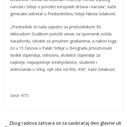
naroda i Srbije u porodici evropskih država i naroda“, kaže
generalni sekretar u Predsedništvu Srbije Nikola Selaković.
„Predsednik će tada zajedno sa predsednikom RS
Miloradom Dodikom položiti venac na spomenik voždu
Karađorđu, obratiti se prisutnim građanima, a nakon toga
će u 15 časova u Palati ‘Srbija’ u Beogradu prisustvovati
dodeli stipendija, odnosno, dodeliće stipendije za
najbolje, najuspešnije srednjoškolce, studente i
doktorande u Srbiji, njih više od 900, 956“, kaže Selaković.
Izvor: RTS
Zbog radova zatvara se za saobraćaj deo glavne uli