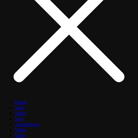
Home
Vesti
Srbija
Svet
Aranđelovac
Video
Sport