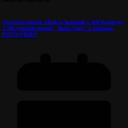
Stravičan napad: Moskva lansirala 1.400 dronova i
1.500 vođenih bombi; "Baba Jaga" u plamenu
FOTO/VIDEO