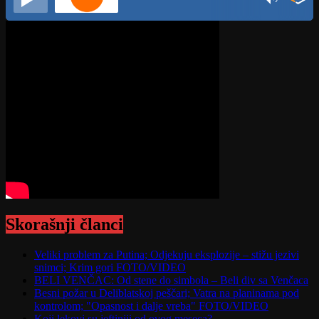
Skorašnji članci
Veliki problem za Putina; Odjekuju eksplozije – stižu jezivi
snimci; Krim gori FOTO/VIDEO
BELI VENČAC: Od stene do simbola – Beli div sa Venčaca
Besni požar u Deliblatskoj peščari; Vatra na planinama pod
kontrolom; "Opasnost i dalje vreba" FOTO/VIDEO
Koji lekovi su jeftiniji od ovog meseca?