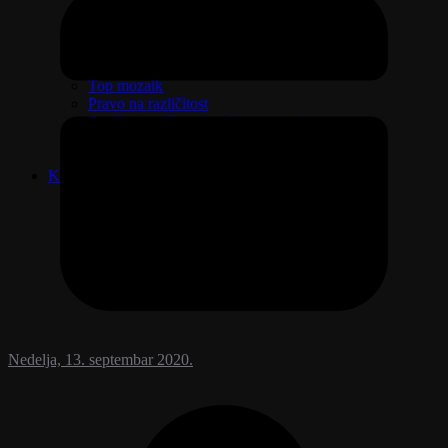
Izaberi zdravlje
Emisija Aktuelno
Žene na delu, žene na selu
Moja porodica
Top mozaik
Pravo na različitost
Oružje i sve što treba da znate o njemu
Riznica svetitelja
Ljudi govore
Kontakt
Nedelja, 13. septembar 2020.