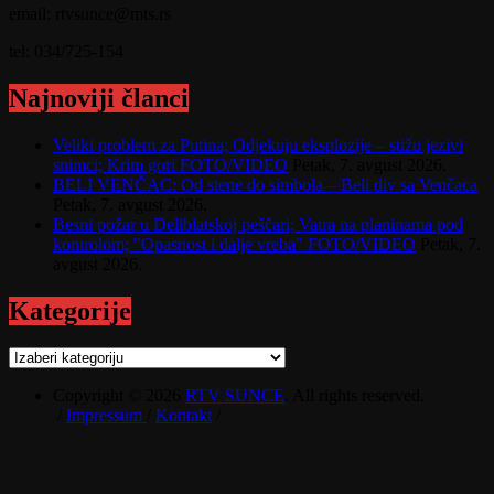
email: rtvsunce@mts.rs
tel: 034/725-154
Najnoviji članci
Veliki problem za Putina; Odjekuju eksplozije – stižu jezivi
snimci; Krim gori FOTO/VIDEO
Petak, 7. avgust 2026.
BELI VENČAC: Od stene do simbola – Beli div sa Venčaca
Petak, 7. avgust 2026.
Besni požar u Deliblatskoj peščari; Vatra na planinama pod
kontrolom; "Opasnost i dalje vreba" FOTO/VIDEO
Petak, 7.
avgust 2026.
Kategorije
Kategorije
Copyright © 2026
RTV SUNCE
. All rights reserved.
/
Impressum
/
Kontakt
/