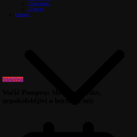
Uživo radio
Uživo tv
Emisije
Srbija
Vesti
Vučić Pompeu: Sledimo pretke,
nepokolebljivi u borbi za mir