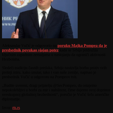
Aleksandar Vučić je odgovorio na
poruku Majka Pompea da je
predsednik povukao sjajan potez
kada se Srbija pridružila
ključnim zapadnim zemaljama u nastojanju da ograniči aktivnosti
Hezbolaha.
Sledeći tradiciju časnih predaka, Srbija nastavlja borbu protiv svih
pretnji miru, kako unutar, tako i van naše zemlje, napisao je
predsednik Vučić u odgovoru na Pompeov tvit.
„Budite uvereni, dragi prijatelju @SecPompeo, da ostajemo
nepokolebljivi u borbi za mir i stabilnost, čime dajemo svoj doprinos
sveukupnoj globalnoj bezbednosti“, poručio je Vučić šefu američke
diplomatije.
Izvor:
rts.rs