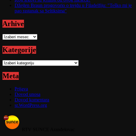
Džejlen Braun progovorio o trejdu u Filadelfiju: "Teško mi je
pao rastanak sa Seltiksima"
Arhive
Arhive
Kategorije
Kategorije
Meta
Prijava
Dovod unosa
Dovod komentara
sr.WordPress.org
RTV SUNCE Aranđelovac