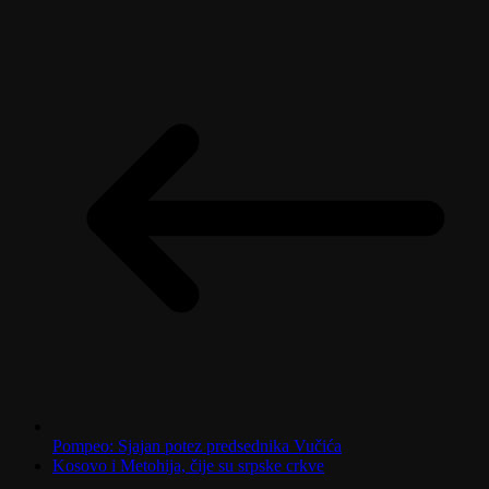
Pompeo: Sjajan potez predsednika Vučića
Kosovo i Metohija, čije su srpske crkve