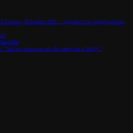
10 časova; Popodne obrt – pljuskovi sa grmljavinom
DEO
 Horgošu
a: "Stil ne nameravam da menjam u Srbiji"