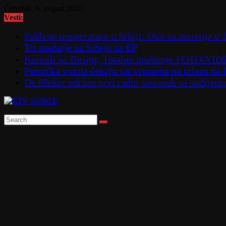
Skip
Četvrtak, 6. avgust 2026.
to
Vesti:
content
Paklene temperature u Srbiji: Ovo su merenja u 
Tri medalje za Srbiju na EP
Krenuli na Rusiju; Totalno uništenje FOTO/VI
Putnička vozila čekaju sat vremena na izlazu na
De Bleker održao prvi radni sastanak sa sudijam