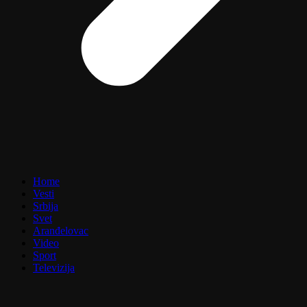
Home
Vesti
Srbija
Svet
Aranđelovac
Video
Sport
Televizija