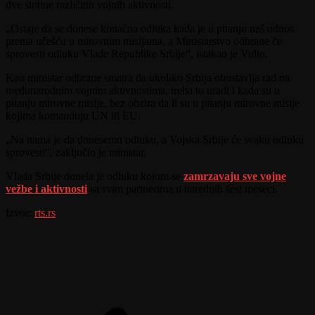
dve stotine različitih vojnih aktivnosti.
„Ostaje da se donese konačna odluka kada je u pitanju naš odnos
prema učešću u mirovnim misijama, a Ministarstvo odbrane će
sprovesti odluku Vlade Republike Srbije“, istakao je Vulin.
Kao ministar odbrane smatra da ukoliko Srbija obustavlja rad na
međunarodnim vojnim aktivnostima, treba to uradi i kada su u
pitanju mirovne misije, bez obzira da li su u pitanju mirovne misije
kojima komanduju UN ili EU.
„Na nama je da donesemo odluku, a Vojska Srbije će svaku odluku
sprovesti“, zaključio je ministar.
Vlada Srbije donela je odluku kojom se
zamrzavaju sve vojne
vežbe i aktivnosti
sa svim partnerima u narednih šest meseci.
Izvor:
rts.rs