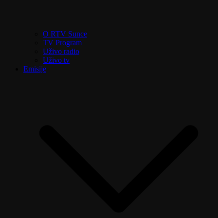
O RTV Sunce
TV Program
Uživo radio
Uživo tv
Emisije