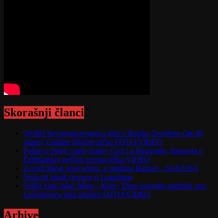
Skorašnji članci
50.000 Severnokorejanaca stiže u Rusiju; Izvedeno čak 40
udara!; Gađane ključne tačke FOTO/VIDEO
Požari u Srbiji i dalje bukte; Gori i u Beogradu; Situacija u
Deliblatskoj peščari veoma teška VIDEO
Zvezdi Pazar pred očima, u mislima Hapoel – SASTAVI
Nela-art kutak otvoren u Lamelama
Veliki ruski udar: Meta – Kijev; Dron pogodio putnički voz;
Lokomotivu guta plamen FOTO/VIDEO
Arhive