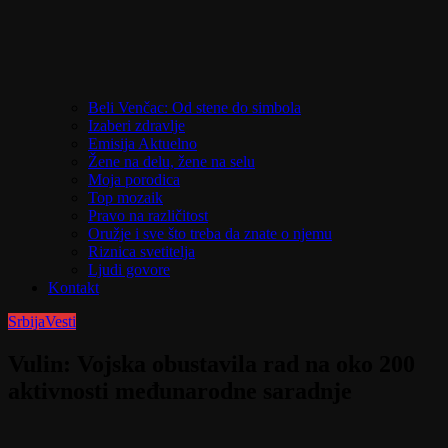
Beli Venčac: Od stene do simbola
Izaberi zdravlje
Emisija Aktuelno
Žene na delu, žene na selu
Moja porodica
Top mozaik
Pravo na različitost
Oružje i sve što treba da znate o njemu
Riznica svetitelja
Ljudi govore
Kontakt
Srbija
Vesti
Vulin: Vojska obustavila rad na oko 200
aktivnosti međunarodne saradnje