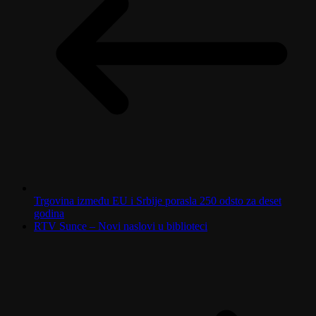
Trgovina između EU i Srbije porasla 250 odsto za deset
godina
RTV Sunce – Novi naslovi u biblioteci