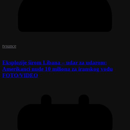
tvsunce
Eksplozije širom Libana – udar za udarom;
Amerikanci nude 10 miliona za iranskog vođu
FOTO/VIDEO