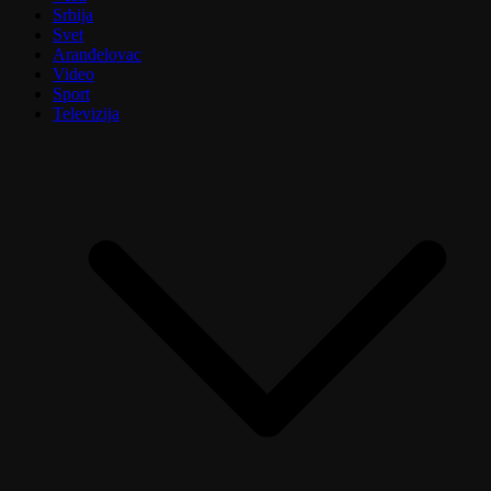
Srbija
Svet
Aranđelovac
Video
Sport
Televizija