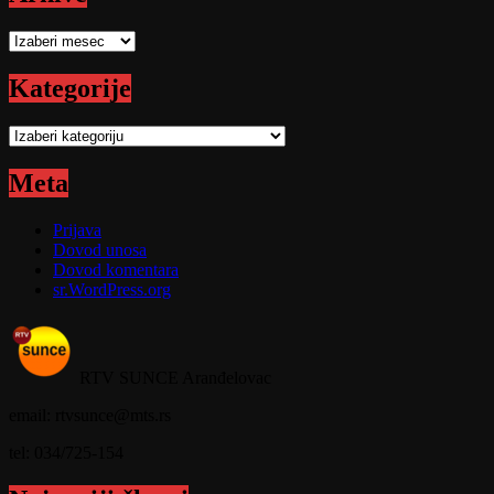
Arhive
Kategorije
Kategorije
Meta
Prijava
Dovod unosa
Dovod komentara
sr.WordPress.org
RTV SUNCE Aranđelovac
email: rtvsunce@mts.rs
tel: 034/725-154