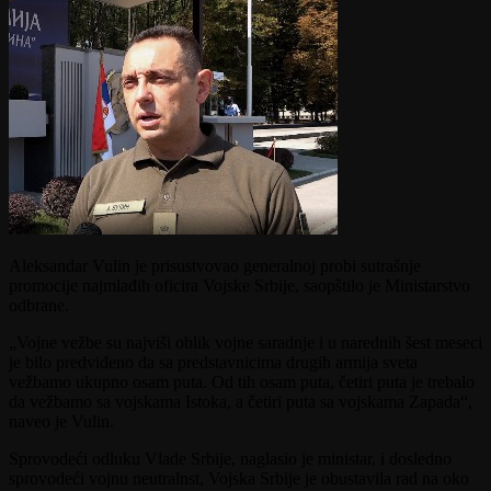
Aleksandar Vulin je prisustvovao generalnoj probi sutrašnje
promocije najmlađih oficira Vojske Srbije, saopštilo je Ministarstvo
odbrane.
„Vojne vežbe su najviši oblik vojne saradnje i u narednih šest meseci
je bilo predviđeno da sa predstavnicima drugih armija sveta
vežbamo ukupno osam puta. Od tih osam puta, četiri puta je trebalo
da vežbamo sa vojskama Istoka, a četiri puta sa vojskama Zapada“,
naveo je Vulin.
Sprovodeći odluku Vlade Srbije, naglasio je ministar, i dosledno
sprovodeći vojnu neutralnst, Vojska Srbije je obustavila rad na oko