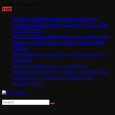
Skip
Nedelja, 9. avgust 2026.
to
Vesti:
content
50.000 Severnokorejanaca stiže u Rusiju;
Izvedeno čak 40 udara!; Gađane ključne tačke
FOTO/VIDEO
Požari u Srbiji i dalje bukte; Gori i u Beogradu;
Situacija u Deliblatskoj peščari veoma teška
VIDEO
Zvezdi Pazar pred očima, u mislima Hapoel –
SASTAVI
Nela-art kutak otvoren u Lamelama
Veliki ruski udar: Meta – Kijev; Dron pogodio
putnički voz; Lokomotivu guta plamen
FOTO/VIDEO