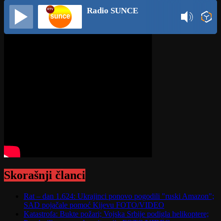
Radio SUNCE
Skorašnji članci
Rat – dan 1.624: Ukrajinci ponovo pogodili "ruski Amazon";
SAD pojačale pomoć Kijevu FOTO/VIDEO
Katastrofa: Bukte požari; Vojska Srbije podigla helikoptere;