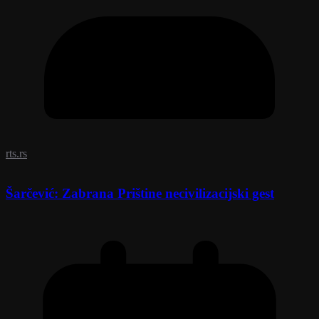
rts.rs
Šarčević: Zabrana Prištine necivilizacijski gest