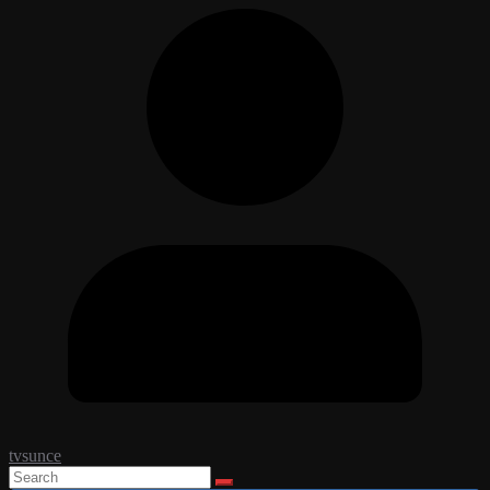
tvsunce