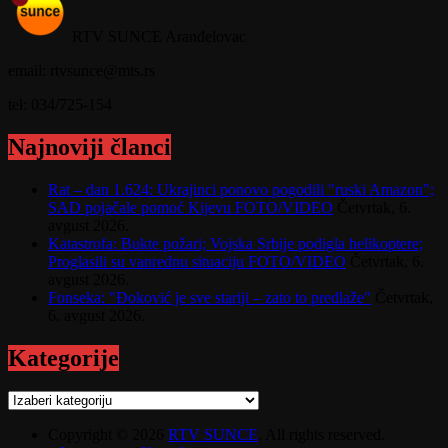
RTV SUNCE Aranđelovac
email: rtvsunce@mts.rs
tel: 034/725-154
Najnoviji članci
Rat – dan 1.624: Ukrajinci ponovo pogodili "ruski Amazon";
SAD pojačale pomoć Kijevu FOTO/VIDEO
Četvrtak, 6.
avgust 2026.
Katastrofa: Bukte požari; Vojska Srbije podigla helikoptere;
Proglasili su vanrednu situaciju FOTO/VIDEO
Četvrtak, 6.
avgust 2026.
Fonseka: "Đoković je sve stariji – zato to predlaže"
Četvrtak,
6. avgust 2026.
Kategorije
Kategorije
Copyright © 2026
RTV SUNCE
. All rights reserved.