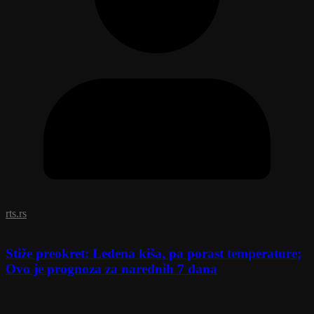
rts.rs
Stiže preokret: Ledena kiša, pa porast temperature;
Ovo je prognoza za narednih 7 dana