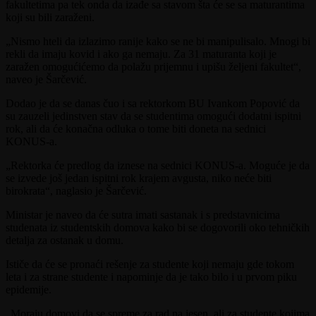
fakultetima pa tek onda da izađe sa stavom šta će se sa maturantima
koji su bili zaraženi.
„Nismo hteli da izlazimo ranije kako se ne bi manipulisalo. Mnogi bi
rekli da imaju kovid i ako ga nemaju. Za 31 maturanta koji je
zaražen omogućićemo da polažu prijemnu i upišu željeni fakultet“,
naveo je Šarčević.
Dodao je da se danas čuo i sa rektorkom BU Ivankom Popović da
su zauzeli jedinstven stav da se studentima omogući dodatni ispitni
rok, ali da će konačna odluka o tome biti doneta na sednici
KONUS-a.
„Rektorka će predlog da iznese na sednici KONUS-a. Moguće je da
se izvede još jedan ispitni rok krajem avgusta, niko neće biti
birokrata“, naglasio je Šarčević.
Ministar je naveo da će sutra imati sastanak i s predstavnicima
studenata iz studentskih domova kako bi se dogovorili oko tehničkih
detalja za ostanak u domu.
Ističe da će se pronaći rešenje za studente koji nemaju gde tokom
leta i za strane studente i napominje da je tako bilo i u prvom piku
epidemije.
„Moraju domovi da se spreme za rad na jesen, ali za studente kojima