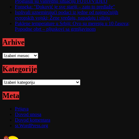
Proglasili su vanrednu situaciju FOTO/VIDEO
Fonseka: "Đoković je sve stariji – zato to predlaže"
Isplivali uznemirujući podaci iz jedne od najmoćnijih
evropskih vojski; Žene vređaju, napadaju i siluju
Paklene temperature u Srbiji: Ovo su merenja u 10 časova;
Popodne obrt – pljuskovi sa grmljavinom
Arhive
Arhive
Kategorije
Kategorije
Meta
Prijava
Dovod unosa
Dovod komentara
sr.WordPress.org