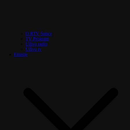
O RTV Sunce
TV Program
Uživo radio
Uživo tv
Emisije