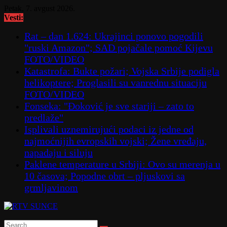
Skip
Petak, 7. avgust 2026.
to
Vesti:
content
Rat – dan 1.624: Ukrajinci ponovo pogodili
"ruski Amazon"; SAD pojačale pomoć Kijevu
FOTO/VIDEO
Katastrofa: Bukte požari; Vojska Srbije podigla
helikoptere; Proglasili su vanrednu situaciju
FOTO/VIDEO
Fonseka: "Đoković je sve stariji – zato to
predlaže"
Isplivali uznemirujući podaci iz jedne od
najmoćnijih evropskih vojski; Žene vređaju,
napadaju i siluju
Paklene temperature u Srbiji: Ovo su merenja u
10 časova; Popodne obrt – pljuskovi sa
grmljavinom