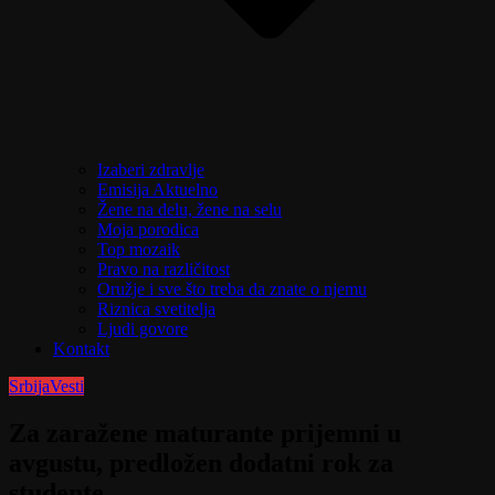
Izaberi zdravlje
Emisija Aktuelno
Žene na delu, žene na selu
Moja porodica
Top mozaik
Pravo na različitost
Oružje i sve što treba da znate o njemu
Riznica svetitelja
Ljudi govore
Kontakt
Srbija
Vesti
Za zaražene maturante prijemni u
avgustu, predložen dodatni rok za
studente