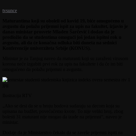
tvsunce
Maturantima koji su oboleli od kovid 19, biće omogućeno u
avgustu da polažu prijemni ispit za upis na fakultet, izjavio je
danas ministar prosvete Mladen Šarčević i dodao da je
predložio da se studentima omogući još jedan ispitni rok u
avgustu, ali da će konačna odluka biti doneta na sednici
Konferencije univerziteta Srbije (KONUS).
Ministar je za Tanjug naveo da maturanti koji su zaraženi virusom
korona neće izgubiti prvi rok za upis na fakultete i da će im biti
omogućeno da polažu prijemni u avgustu.
Ilustracija RTV
„Ako se desi da se u broju bodova sudaraju sa decom koja su
upisana na budžet, povećaćemo kvote. To nije veliki broj, zbog
bolesti 31 maturant nije mogao da izađe na prijemni“, naveo je
ministar.
Dodaje da je Ministarstvo čekalo da se završe prijemni ispiti na