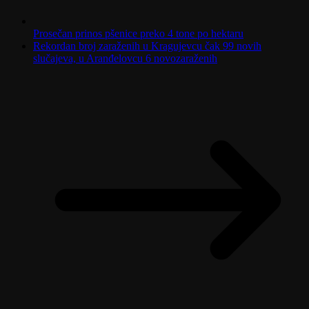
Prosečan prinos pšenice preko 4 tone po hektaru
Rekordan broj zaraženih u Kragujevcu čak 99 novih
slučajeva, u Aranđelovcu 6 novozaraženih