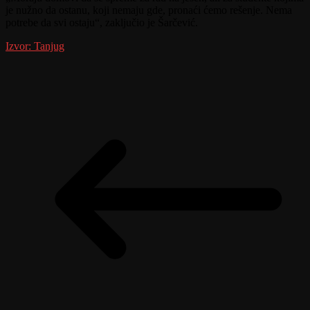
je nužno da ostanu, koji nemaju gde, pronaći ćemo rešenje. Nema
potrebe da svi ostaju“, zaključio je Šarčević.
Izvor: Tanjug