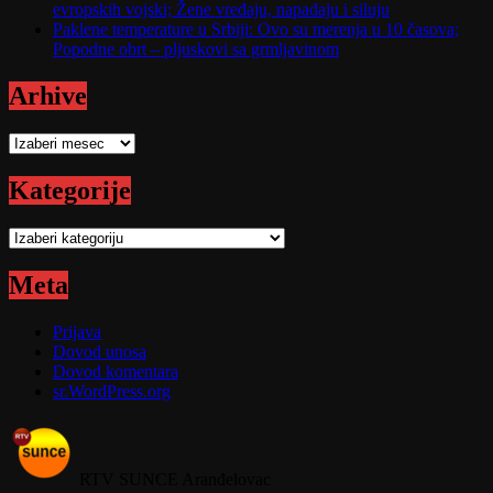
evropskih vojski; Žene vređaju, napadaju i siluju
Paklene temperature u Srbiji: Ovo su merenja u 10 časova;
Popodne obrt – pljuskovi sa grmljavinom
Arhive
Arhive
Kategorije
Kategorije
Meta
Prijava
Dovod unosa
Dovod komentara
sr.WordPress.org
RTV SUNCE Aranđelovac