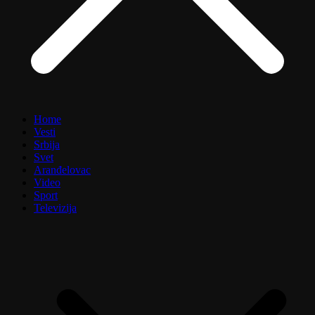
Home
Vesti
Srbija
Svet
Aranđelovac
Video
Sport
Televizija