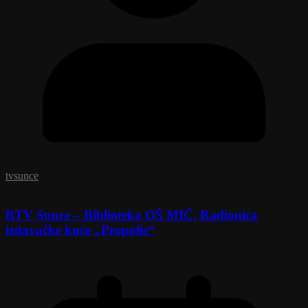
tvsunce
RTV Sunce – Biblioteka OŠ MIČ, Radionica
izdavačke kuće „Propolis“