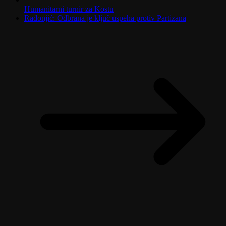
Humanitarni turnir za Kostu
Radonjić: Odbrana je ključ uspeha protiv Partizana