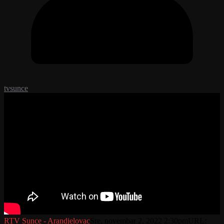
tvsunce
RTV Sunce - Arandjelovac
Sre, novembar 2, 2022 2:30pm
URL: