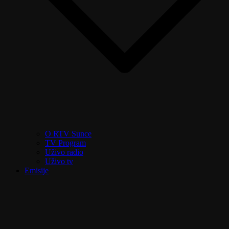
O RTV Sunce
TV Program
Uživo radio
Uživo tv
Emisije