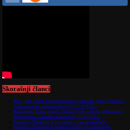
Skorašnji članci
Rat – dan 1.624: Ukrajinci ponovo pogodili "ruski Amazon";
SAD pojačale pomoć Kijevu FOTO/VIDEO
Katastrofa: Bukte požari; Vojska Srbije podigla helikoptere;
Proglasili su vanrednu situaciju FOTO/VIDEO
Fonseka: "Đoković je sve stariji – zato to predlaže"
Isplivali uznemirujući podaci iz jedne od najmoćnijih