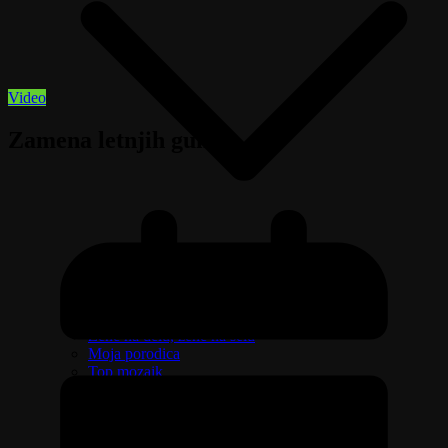
Video
Zamena letnjih guma
Izaberi zdravlje
Emisija Aktuelno
Žene na delu, žene na selu
Moja porodica
Top mozaik
Pravo na različitost
Oružje i sve što treba da znate o njemu
Riznica svetitelja
Ljudi govore