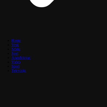
Home
Vesti
Srbija
Svet
Aranđelovac
Video
Sport
Televizija