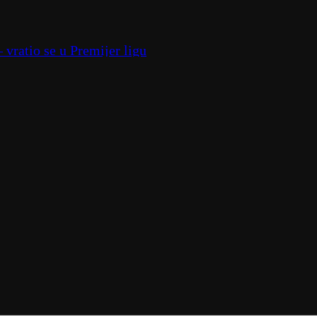
 vratio se u Premijer ligu
– stižu jezivi snimci; Krim gori FOTO/VIDEO
sa Venčaca
laninama pod kontrolom; "Opasnost i dalje vreba" FOT