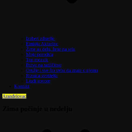
Izaberi zdravlje
Emisija Aktuelno
Žene na delu, žene na selu
Moja porodica
Top mozaik
Pravo na različitost
Oružje i sve što treba da znate o njemu
Riznica svetitelja
Ljudi govore
Kontakt
Aranđelovac
Zima počinje u nedelju