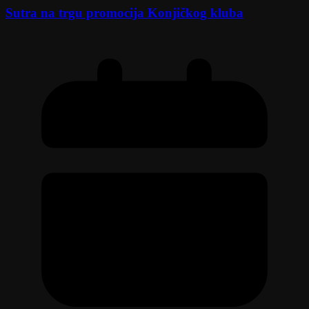
Sutra na trgu promocija Konjičkog kluba