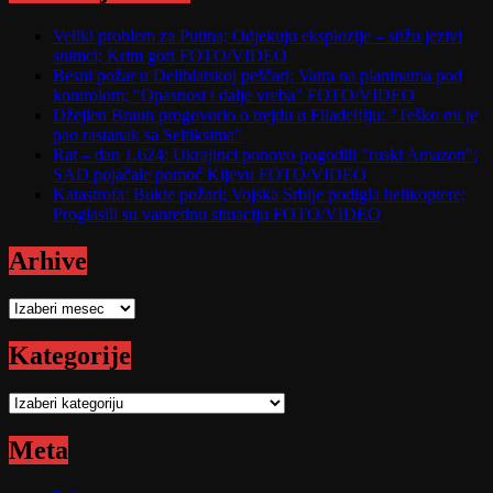
Veliki problem za Putina; Odjekuju eksplozije – stižu jezivi
snimci; Krim gori FOTO/VIDEO
Besni požar u Deliblatskoj peščari; Vatra na planinama pod
kontrolom; "Opasnost i dalje vreba" FOTO/VIDEO
Džejlen Braun progovorio o trejdu u Filadelfiju: "Teško mi je
pao rastanak sa Seltiksima"
Rat – dan 1.624: Ukrajinci ponovo pogodili "ruski Amazon";
SAD pojačale pomoć Kijevu FOTO/VIDEO
Katastrofa: Bukte požari; Vojska Srbije podigla helikoptere;
Proglasili su vanrednu situaciju FOTO/VIDEO
Arhive
Arhive
Kategorije
Kategorije
Meta