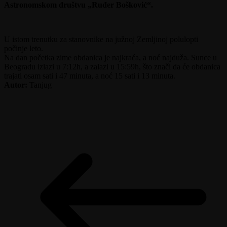
Astronomskom društvu „Ruđer Bošković“.
U istom trenutku za stanovnike na južnoj Zemljinoj polulopti
počinje leto.
Na dan početka zime obdanica je najkraća, a noć najduža. Sunce u
Beogradu izlazi u 7:12h, a zalazi u 15:59h, što znači da će obdanica
trajati osam sati i 47 minuta, a noć 15 sati i 13 minuta.
Autor:
Tanjug