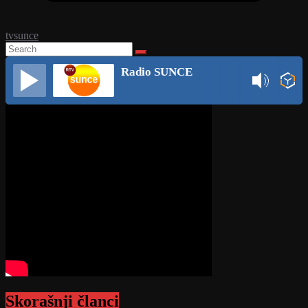
tvsunce
Radio SUNCE
Skorašnji članci