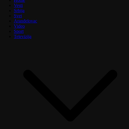
Home
Vesti
Srbija
Svet
Aranđelovac
Video
Sport
Televizija