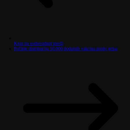
Kvar na vodovodnoj mreži
Počinje distribucija 10.000 dodatnih vakcina protiv gripa