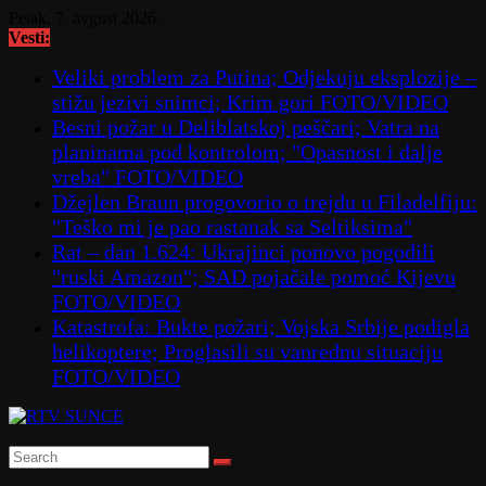
Skip
Petak, 7. avgust 2026.
to
Vesti:
content
Veliki problem za Putina; Odjekuju eksplozije –
stižu jezivi snimci; Krim gori FOTO/VIDEO
Besni požar u Deliblatskoj peščari; Vatra na
planinama pod kontrolom; "Opasnost i dalje
vreba" FOTO/VIDEO
Džejlen Braun progovorio o trejdu u Filadelfiju:
"Teško mi je pao rastanak sa Seltiksima"
Rat – dan 1.624: Ukrajinci ponovo pogodili
"ruski Amazon"; SAD pojačale pomoć Kijevu
FOTO/VIDEO
Katastrofa: Bukte požari; Vojska Srbije podigla
helikoptere; Proglasili su vanrednu situaciju
FOTO/VIDEO