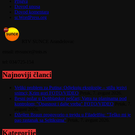
Prijava
Dovod unosa
Dovod komentara
sr.WordPress.org
RTV SUNCE Aranđelovac
email: rtvsunce@mts.rs
tel: 034/725-154
Najnoviji članci
Veliki problem za Putina; Odjekuju eksplozije – stižu jezivi
snimci; Krim gori FOTO/VIDEO
Petak, 7. avgust 2026.
Besni požar u Deliblatskoj peščari; Vatra na planinama pod
kontrolom; "Opasnost i dalje vreba" FOTO/VIDEO
Petak, 7.
avgust 2026.
Džejlen Braun progovorio o trejdu u Filadelfiju: "Teško mi je
pao rastanak sa Seltiksima"
Petak, 7. avgust 2026.
Kategorije