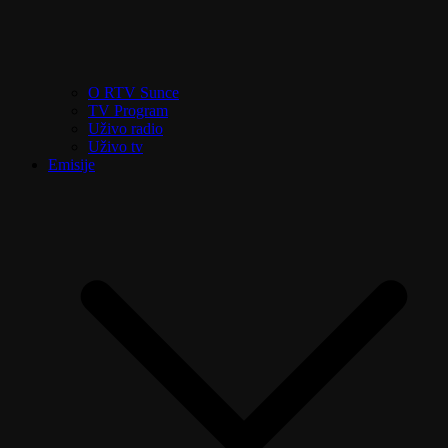
O RTV Sunce
TV Program
Uživo radio
Uživo tv
Emisije