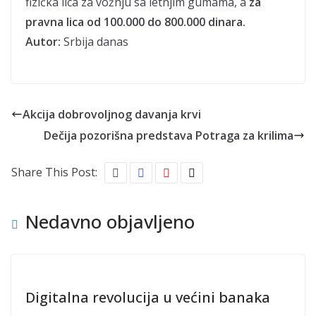
fizička lica za vožnju sa letnjim gumama, a
za
pravna lica od 100.000 do 800.000 dinara.
Autor:
Srbija danas
Akcija dobrovoljnog davanja krvi
Dečija pozorišna predstava Potraga za krilima
Share This Post:
Nedavno objavljeno
Digitalna revolucija u većini banaka