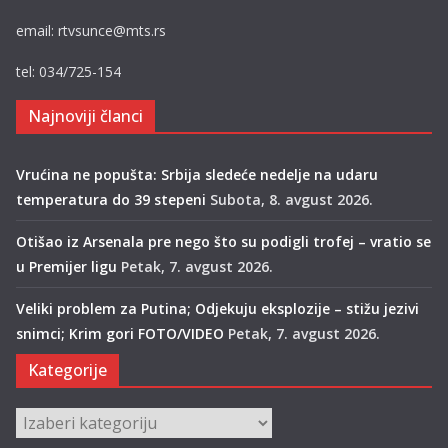
email: rtvsunce@mts.rs
tel: 034/725-154
Najnoviji članci
Vrućina ne popušta: Srbija sledeće nedelje na udaru
temperatura do 39 stepeni
Subota, 8. avgust 2026.
Otišao iz Arsenala pre nego što su podigli trofej – vratio se
u Premijer ligu
Petak, 7. avgust 2026.
Veliki problem za Putina; Odjekuju eksplozije – stižu jezivi
snimci; Krim gori FOTO/VIDEO
Petak, 7. avgust 2026.
Kategorije
Kategorije