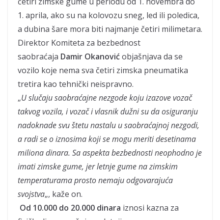
četiri zimske gume u periodu od 1. novembra do
1. aprila, ako su na kolovozu sneg, led ili poledica,
a dubina šare mora biti najmanje četiri milimetara.
Direktor Komiteta za bezbednost
saobraćaja
Damir Okanović
objašnjava da se
vozilo koje nema sva četiri zimska pneumatika
tretira kao tehnički neispravno.
„
U slučaju saobraćajne nezgode koju izazove vozač
takvog vozila, i vozač i vlasnik dužni su da osiguranju
nadoknade svu štetu nastalu u saobraćajnoj nezgodi,
a radi se o iznosima koji se mogu meriti desetinama
miliona dinara. Sa aspekta bezbednosti neophodno je
imati zimske gume, jer letnje gume na zimskim
temperaturama prosto nemaju odgovarajuća
svojstva
„, kaže on.
Od 10.000 do 20.000 dinara
iznosi kazna za