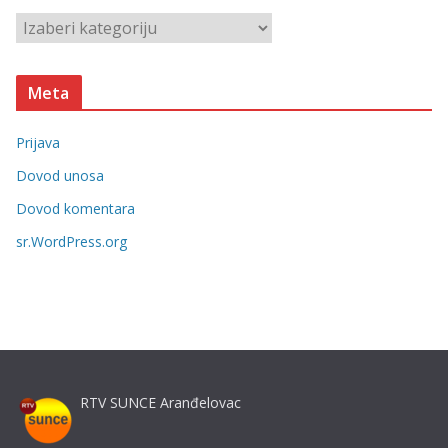
v
K
e
a
t
Meta
e
g
Prijava
o
r
Dovod unosa
i
Dovod komentara
j
sr.WordPress.org
e
RTV SUNCE Aranđelovac