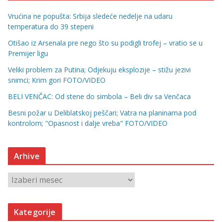
Vrućina ne popušta: Srbija sledeće nedelje na udaru
temperatura do 39 stepeni
Otišao iz Arsenala pre nego što su podigli trofej – vratio se u
Premijer ligu
Veliki problem za Putina; Odjekuju eksplozije – stižu jezivi
snimci; Krim gori FOTO/VIDEO
BELI VENČAC: Od stene do simbola – Beli div sa Venčaca
Besni požar u Deliblatskoj peščari; Vatra na planinama pod
kontrolom; "Opasnost i dalje vreba" FOTO/VIDEO
Arhive
A
r
h
Kategorije
i