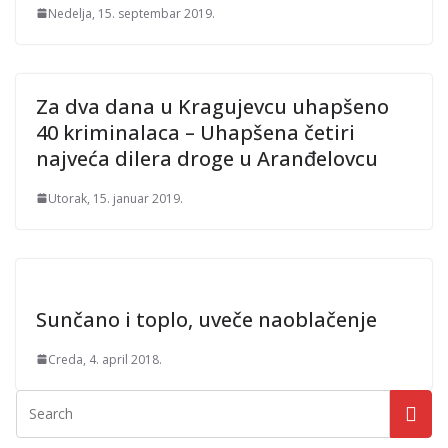
Nedelja, 15. septembar 2019.
Za dva dana u Kragujevcu uhapšeno
40 kriminalaca – Uhapšena četiri
najveća dilera droge u Aranđelovcu
Utorak, 15. januar 2019.
Sunčano i toplo, uveče naoblačenje
Creda, 4. april 2018.