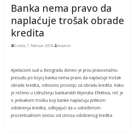
Banka nema pravo da
naplaćuje trošak obrade
kredita
Creda, 7. februar 2018.
tvsunce
Apelacioni sud u Beogradu doneo je prvu pravosnažnu
presudu po kojoj banka nema pravo da naplaćuje trošak
obrade kredita, odnosno proviziju za obradu kredita. Kako
je rečeno u Udruženju bankarskih klijenata Efektiva, reč je
o jednakom trošku koji banke naplaćuju prilikom
odobrenja kredita, odbijajući da u određenom
procentualnom iznosu od iznosa odobrenog kredita.