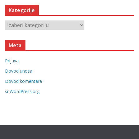
h
Kategorije
i
v
K
e
a
t
Meta
e
g
Prijava
o
r
Dovod unosa
i
Dovod komentara
j
sr.WordPress.org
e