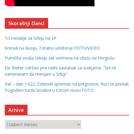
Skorašnji članci
Tri medalje za Srbiju na EP
Krenuli na Rusiju; Totalno uništenje FOTO/VIDEO
Putnička vozila čekaju sat vremena na izlazu na Horgošu
De Bleker održao prvi radni sastanak sa sudijama: "Stil ne
nameravam da menjam u Srbiji"
Rat – dan 1.622: Zelenski spreman na pregovore; Rusi se predali;
Pogođeni turski brodovi u Crnom moru FOTO
Arhive
A
r