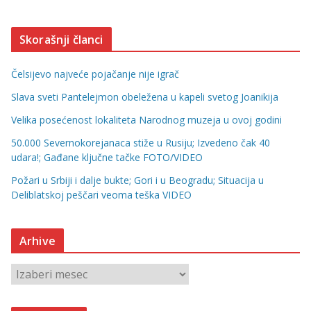
Skorašnji članci
Čelsijevo najveće pojačanje nije igrač
Slava sveti Pantelejmon obeležena u kapeli svetog Joanikija
Velika posećenost lokaliteta Narodnog muzeja u ovoj godini
50.000 Severnokorejanaca stiže u Rusiju; Izvedeno čak 40
udara!; Gađane ključne tačke FOTO/VIDEO
Požari u Srbiji i dalje bukte; Gori i u Beogradu; Situacija u
Deliblatskoj peščari veoma teška VIDEO
Arhive
A
r
h