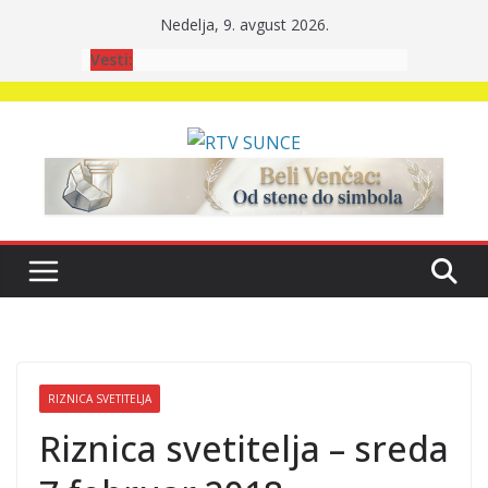
Skip
Nedelja, 9. avgust 2026.
to
Vesti:
content
RIZNICA SVETITELJA
Riznica svetitelja – sreda