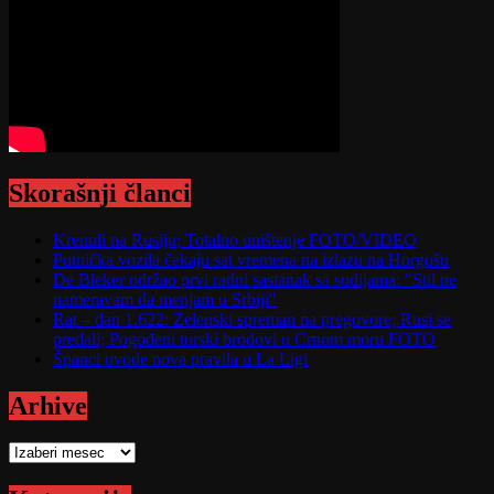
Skorašnji članci
Krenuli na Rusiju; Totalno uništenje FOTO/VIDEO
Putnička vozila čekaju sat vremena na izlazu na Horgošu
De Bleker održao prvi radni sastanak sa sudijama: "Stil ne
nameravam da menjam u Srbiji"
Rat – dan 1.622: Zelenski spreman na pregovore; Rusi se
predali; Pogođeni turski brodovi u Crnom moru FOTO
Španci uvode nova pravila u La Ligi
Arhive
Arhive