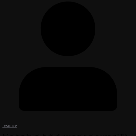
tvsunce
Još od trenutka kada je objavljen raspored regularne sezone NBA