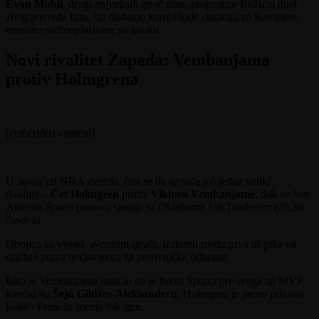
Evan Mobli
, drugi najvažniji igrač tima, propustiće Božićni duel
zbog povrede lista, što dodatno komplikuje situaciju za Kavalirse,
trenutno sedmoplasirane na Istoku.
Novi rivalitet Zapada: Vembanjama
protiv Holmgrena
[embedded content]
U novoj eri NBA zvezda, čini se da se rađa još jedan veliki
rivalitet –
Čet Holmgren
protiv
Viktora
Vembanjame
, dok se San
Antonio Sparsi ponovo sastaju sa Oklahoma Siti Tanderom (20.30
časova).
Obojica su visoki, svestrani igrači, izabrani među prva tri pika na
draftu i prava noćna mora za protivničke odbrane.
Iako je Vembanjama istakao da je fokus Sparsa pre svega na MVP
kandidatu
Šeju Gildžes-Aleksanderu
, Holmgren je javno priznao
koliko Francuz menja tok igre.