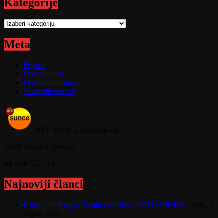
Kategorije
Kategorije
Meta
Prijava
Dovod unosa
Dovod komentara
sr.WordPress.org
RTV SUNCE Aranđelovac
email: rtvsunce@mts.rs
tel: 034/725-154
Najnoviji članci
Krenuli na Rusiju; Totalno uništenje FOTO/VIDEO
Creda, 5.
avgust 2026.