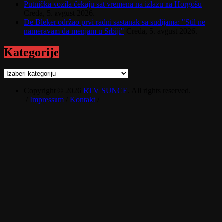
Putnička vozila čekaju sat vremena na izlazu na Horgošu
Creda, 5. avgust 2026.
De Bleker održao prvi radni sastanak sa sudijama: "Stil ne
nameravam da menjam u Srbiji"
Creda, 5. avgust 2026.
Kategorije
Kategorije
Copyright © 2026
RTV SUNCE
. All rights reserved.
/
Impressum
/
Kontakt
/