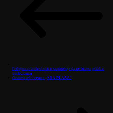
Pričajmo o bezbednosti u saobraćaju da ne bismo pričali o
posledicama
Otvoren tržni centar „ARA PLAZA“