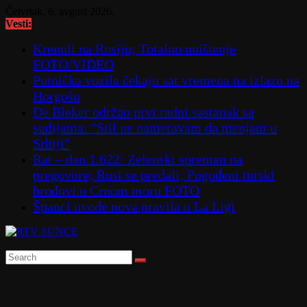
Skip
Četvrtak, 6. avgust 2026.
to
Vesti:
content
Krenuli na Rusiju; Totalno uništenje
FOTO/VIDEO
Putnička vozila čekaju sat vremena na izlazu na
Horgošu
De Bleker održao prvi radni sastanak sa
sudijama: "Stil ne nameravam da menjam u
Srbiji"
Rat – dan 1.622: Zelenski spreman na
pregovore; Rusi se predali; Pogođeni turski
brodovi u Crnom moru FOTO
Španci uvode nova pravila u La Ligi