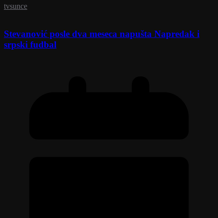
tvsunce
Stevanović posle dva meseca napušta Napredak i
srpski fudbal