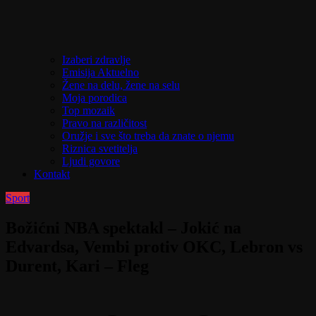
Izaberi zdravlje
Emisija Aktuelno
Žene na delu, žene na selu
Moja porodica
Top mozaik
Pravo na različitost
Oružje i sve što treba da znate o njemu
Riznica svetitelja
Ljudi govore
Kontakt
Sport
Božićni NBA spektakl – Jokić na
Edvardsa, Vembi protiv OKC, Lebron vs
Durent, Kari – Fleg