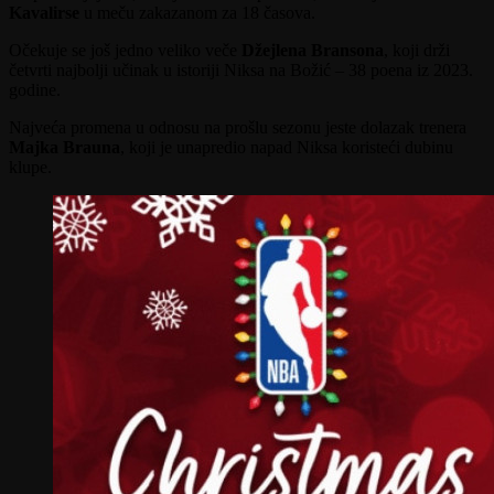
Kavalirse
u meču zakazanom za 18 časova.
Očekuje se još jedno veliko veče
Džejlena Bransona
, koji drži
četvrti najbolji učinak u istoriji Niksa na Božić – 38 poena iz 2023.
godine.
Najveća promena u odnosu na prošlu sezonu jeste dolazak trenera
Majka Brauna
, koji je unapredio napad Niksa koristeći dubinu
klupe.