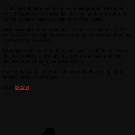
Njihov spektakularni duel iz aprila, u kojem je Jokić ostvario 61
poen, 10 skokova i 10 asistencija, a Edvards predvodio Vulvse do
pobede, i dalje se pamti kao jedan od mečeva sezone.
Jokić
nastavlja da pomera granice – već ima 165 utakmica sa 30+
poena, drugi je u istoriji Denvera, a osam puta je postigao 30 poena
uz neverovatnih 85% šuta.
Edvards
, sa prosekom od 28,7 poena, spada među najbolje strelce
lige, dok Minesota u poslednje dve sezone ima blagu prednost u
međusobnim duelima sa Denverom (10-7).
Božićni okršaj mogao bi biti još jedno poglavlje u sve bogatijoj
rivalskoj istoriji ova dva tima.
Izvor:
b92.net