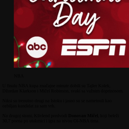
NBA
U finalu NBA kupa značajne minute dobili su Tajler Kolek,
Džordan Klarkson i Mičel Robinson, svaki sa važnim doprinosom.
Niksi su trenutno drugi na Istoku i jasno su se nametnuli kao
ozbiljan kandidat za sam vrh.
Na drugoj strani, Klivlend predvodi
Donovan Mičel
, koji beleži
30,7 poena po utakmici i igra na nivou Ol-NBA tima.