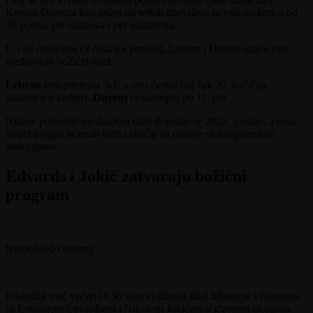
Kevina Durenta kao jedan od retkih tinejdžera sa više utakmica od
30 poena, pet skokova i pet asistencija.
U Los Anđelesu (2 časa iza ponoći), Lebron i Durent igraće peti
međusobni božićni duel.
Lebron
ima prednost 3-1, a ovo će mu biti čak 20. božićna
utakmica u karijeri.
Durent
će nastupiti po 11. put.
Njihov poslednji međusobni duel dogodio se 2023. godine, a ovaj
susret mogao bi imati veliki značaj za timove sa šampionskim
ambicijama.
Edvards i Jokić zatvaraju božićni
program
[embedded content]
Poslednji meč večeri (4.30 ujutru) donosi duel Minesote i Denvera,
sa Entonijem Edvardsom i Nikolom Jokićem u glavnim ulogama.