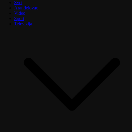
Svet
Aranđelovac
Video
Sport
Televizija