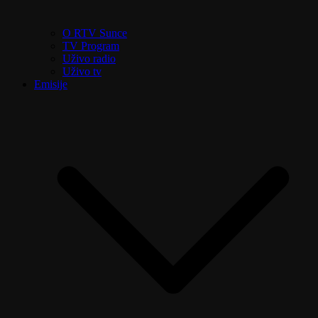
O RTV Sunce
TV Program
Uživo radio
Uživo tv
Emisije