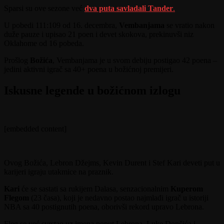
Sparsi su ove sezone već
dva puta savladali Tander
.
U pobedi 111:109 od 16. decembra,
Vembanjama
se vratio nakon
duže pauze i upisao 21 poen i devet skokova, prekinuvši niz
Oklahome od 16 pobeda.
Prošlog
Božića
, Vembanjama je u svom debiju postigao 42 poena –
jedini aktivni igrač sa 40+ poena u božićnoj premijeri.
Iskusne legende u božićnom izlogu
[embedded content]
Ovog Božića, Lebron Džejms, Kevin Durent i Stef Kari deveti put u
karijeri igraju utakmice na praznik.
Kari
će se sastati sa rukijem Dalasa, senzacionalnim
Kuperom
Flegom
(23 časa), koji je nedavno postao najmlađi igrač u istoriji
NBA sa 40 postignutih poena, oborivši rekord upravo Lebrona.
Fleg se već svrstao uz imena poput Lebrona, Luke Dončića i