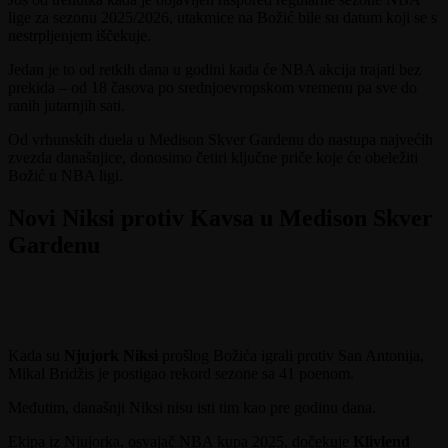
lige za sezonu 2025/2026, utakmice na Božić bile su datum koji se s
nestrpljenjem iščekuje.
Jedan je to od retkih dana u godini kada će NBA akcija trajati bez
prekida – od 18 časova po srednjoevropskom vremenu pa sve do
ranih jutarnjih sati.
Od vrhunskih duela u Medison Skver Gardenu do nastupa najvećih
zvezda današnjice, donosimo četiri ključne priče koje će obeležiti
Božić u NBA ligi.
Novi Niksi protiv Kavsa u Medison Skver
Gardenu
Kada su
Njujork Niksi
prošlog Božića igrali protiv San Antonija,
Mikal Bridžis je postigao rekord sezone sa 41 poenom.
Međutim, današnji Niksi nisu isti tim kao pre godinu dana.
Ekipa iz Njujorka, osvajač NBA kupa 2025, dočekuje
Klivlend