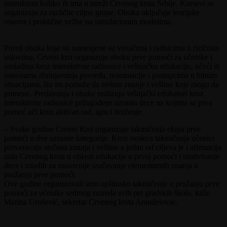
instruktora koliko ih ima u mreži Crvenog krsta Srbije. Kursevi se
organizuju za različite ciljne grupe. Obuka uključuje teorijske
osnove i praktične vežbe na simulacionim modelima.
Pored obuka koje su namenjene su vozačima i radnicima u rizičnim
uslovima, Crveni krst organizuje obuku prve pomoći za učenike i
omladinu kroz interaktivne radionice i vršnjačku edukaciju, učeći ih
osnovama zbrinjavanja povreda, reanimacije i postupcima u hitnim
situacijama, što im pomaže da steknu znanje i veštine koje mogu da
primene. Predavanja i obuke realizuju vršnjački edukatori kroz
interaktivne radionice prilagođene uzrastu dece na kojima se prva
pomoć uči kroz aktivan rad, igru i druženje.
– Svake godine Crveni Krst organizuje takmičenja ekipa prve
pomoći u dve uzrasne kategorije. Kroz ovakva takmičenja učenici
proveravaju stečena znanja i veštine a jedan od ciljeva je i afirmacija
rada Crvenog krsta u oblasti edukacije u prvoj pomoći i motivisanje
dece i mladih za masovnije izučavanje elementarnih znanja u
pružanju prve pomoći.
Ove godine organizovali smo opštinsko takmičenje u pružanju prve
pomoći za učenike sedmog razreda svih pet gradskih škola, kaže
Marina Urošević, sekretar Crvenog krsta Aranđelovac.