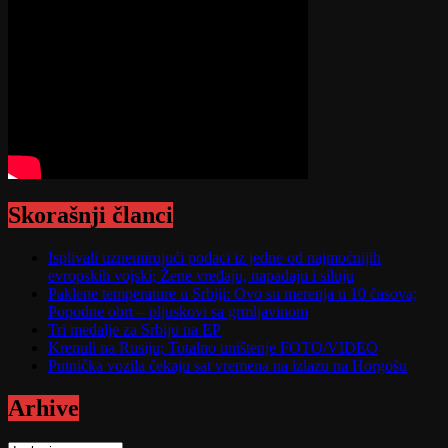
Skorašnji članci
Isplivali uznemirujući podaci iz jedne od najmoćnijih
evropskih vojski; Žene vređaju, napadaju i siluju
Paklene temperature u Srbiji: Ovo su merenja u 10 časova;
Popodne obrt – pljuskovi sa grmljavinom
Tri medalje za Srbiju na EP
Krenuli na Rusiju; Totalno uništenje FOTO/VIDEO
Putnička vozila čekaju sat vremena na izlazu na Horgošu
Arhive