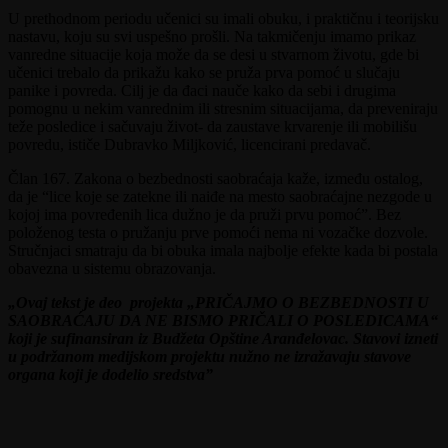
U prethodnom periodu učenici su imali obuku, i praktičnu i teorijsku
nastavu, koju su svi uspešno prošli. Na takmičenju imamo prikaz
vanredne situacije koja može da se desi u stvarnom životu, gde bi
učenici trebalo da prikažu kako se pruža prva pomoć u slučaju
panike i povreda. Cilj je da đaci nauče kako da sebi i drugima
pomognu u nekim vanrednim ili stresnim situacijama, da preveniraju
teže posledice i sačuvaju život- da zaustave krvarenje ili mobilišu
povredu, ističe Dubravko Miljković, licencirani predavač.
Član 167. Zakona o bezbednosti saobraćaja kaže, između ostalog,
da je “lice koje se zatekne ili naiđe na mesto saobraćajne nezgode u
kojoj ima povređenih lica dužno je da pruži prvu pomoć”. Bez
položenog testa o pružanju prve pomoći nema ni vozačke dozvole.
Stručnjaci smatraju da bi obuka imala najbolje efekte kada bi postala
obavezna u sistemu obrazovanja.
„Ovaj tekst je deo projekta „PRIČAJMO O BEZBEDNOSTI U
SAOBRAĆAJU DA NE BISMO PRIČALI O POSLEDICAMA“
koji je sufinansiran iz Budžeta Opštine Aranđelovac. Stavovi izneti
u podržanom medijskom projektu nužno ne izražavaju stavove
organa koji je dodelio sredstva”