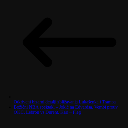
Otkriveni bizarni detalji zbližavanja Lukašenka i Trampa
Božićni NBA spektakl – Jokić na Edvardsa, Vembi protiv
OKC, Lebron vs Durent, Kari – Fleg