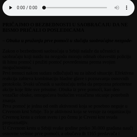
PRIČAJMO O BEZBEDNOSTI U SAOBRAĆAJU DA NE
BISMO PRIČALI O POSLEDICAMA
– Obuka u pružanju prve pomoći u slučaju saobraćajne nezgode-
Zakon o bezbednosti saobraćaja u Srbiji nalaže da učesnici u
saobraćaju koji naiđu na nezgodu moraju odmah obavestiti policiju
ili hitnu pomoć i pružiti pomoć povređenima prema svojim
mogućnostima.
Prvi trenuci nakon sudara odlučujući su za ishod situacije. Efektivna
reakcija zahteva kombinaciju hladne glave i poznavanja osnovnih
protokola. Svaki učesnik u saobraćaju treba da prepozna prioritetne
akcije koje štite sve prisutne. Obuka iz prve pomoći, kao deo
vozačke obuke, omogućava budućim vozačima sticanje potrebnih
znanja.
Prva pomoć je jedna od onih aktivnosti koja se posebno neguje u
Crvenom krst Srbije. To je aktivnost koja se vezuje za organizaciju
Crvenog krsta u celom svetu i po čemu je Crveni krst svuda
prepoznatljiv.
U Crvenom krstu u Srbiji svake godine preko 30.000 građana nauči
osnovne veštine prve pomoći, a obučava ih 1165 predavača i