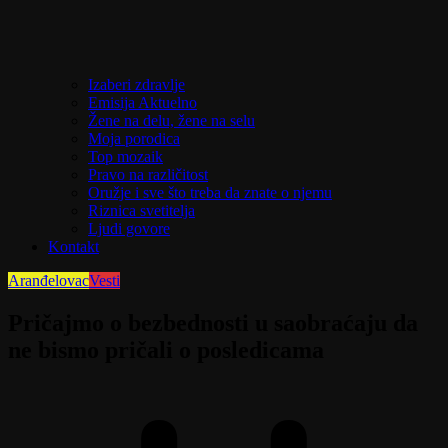
Izaberi zdravlje
Emisija Aktuelno
Žene na delu, žene na selu
Moja porodica
Top mozaik
Pravo na različitost
Oružje i sve što treba da znate o njemu
Riznica svetitelja
Ljudi govore
Kontakt
Aranđelovac
Vesti
Pričajmo o bezbednosti u saobraćaju da
ne bismo pričali o posledicama