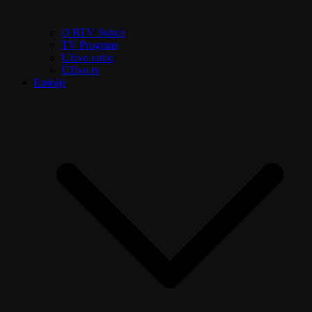
O RTV Sunce
TV Program
Uživo radio
Uživo tv
Emisije