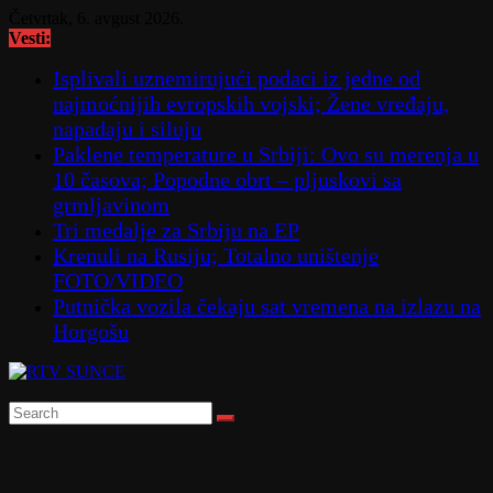
Skip
Četvrtak, 6. avgust 2026.
to
Vesti:
content
Isplivali uznemirujući podaci iz jedne od
najmoćnijih evropskih vojski; Žene vređaju,
napadaju i siluju
Paklene temperature u Srbiji: Ovo su merenja u
10 časova; Popodne obrt – pljuskovi sa
grmljavinom
Tri medalje za Srbiju na EP
Krenuli na Rusiju; Totalno uništenje
FOTO/VIDEO
Putnička vozila čekaju sat vremena na izlazu na
Horgošu