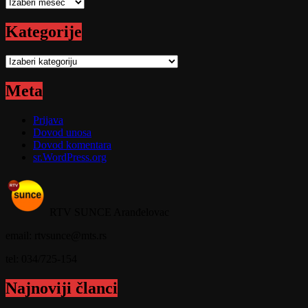
Arhive
Kategorije
Kategorije
Meta
Prijava
Dovod unosa
Dovod komentara
sr.WordPress.org
RTV SUNCE Aranđelovac
email: rtvsunce@mts.rs
tel: 034/725-154
Najnoviji članci