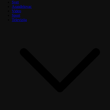
Svet
Aranđelovac
Video
Sport
Televizija