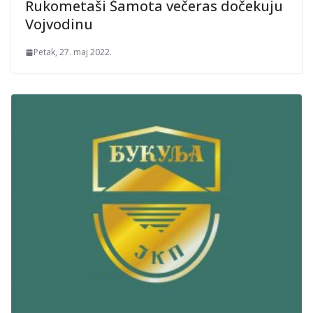
Rukometaši Šamota večeras dočekuju
Vojvodinu
Petak, 27. maj 2022.