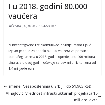
FOTO/VIDEO
I u 2018. godini 80.000
Katastrofa: Bukte požari;
Vojska Srbije podigla
vaučera
helikoptere; Proglasili su
vanrednu situaciju
FOTO/VIDEO
Četvrtak, 4. januar 2018.
tvsunce
Ministar trgovine I telekomunikacija Srbije Rasim Ljajić
izjavio je da je za dodelu 80 000 vaučera za podsticaj
domaćeg turizma u 2018. godini opredeljeno 400 miliona
dinara, a u ovoj godini očekuje se devizni priliv turizma od
1,4 milijarde evra.
Izmene: Nezaposlenima u Srbiji i do 51.905 RSD
Mihajlović: Vrednost infrastrukturnih projekata 16
milijardi evra