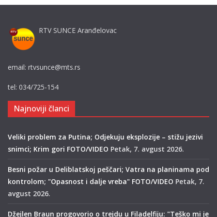
RTV SUNCE Aranđelovac
email: rtvsunce@mts.rs
tel: 034/725-154
Najnoviji članci
Veliki problem za Putina; Odjekuju eksplozije – stižu jezivi
snimci; Krim gori FOTO/VIDEO
Petak, 7. avgust 2026.
Besni požar u Deliblatskoj peščari; Vatra na planinama pod
kontrolom; "Opasnost i dalje vreba" FOTO/VIDEO
Petak, 7.
avgust 2026.
Džejlen Braun progovorio o trejdu u Filadelfiju: "Teško mi je