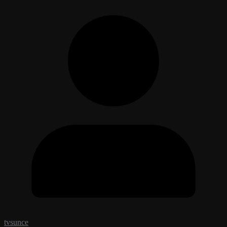
tvsunce