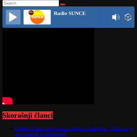
Radio SUNCE
Skorašnji članci
Džejlen Braun progovorio o trejdu u Filadelfiju: "Teško mi je
pao rastanak sa Seltiksima"