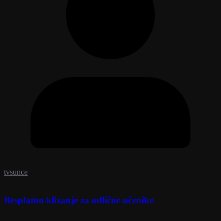
tvsunce
Besplatno klizanje za odlične učenike