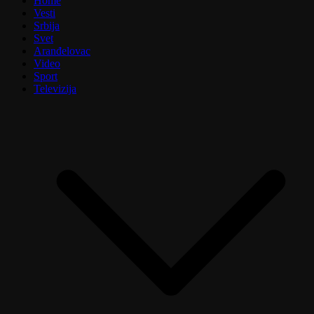
Home
Vesti
Srbija
Svet
Aranđelovac
Video
Sport
Televizija