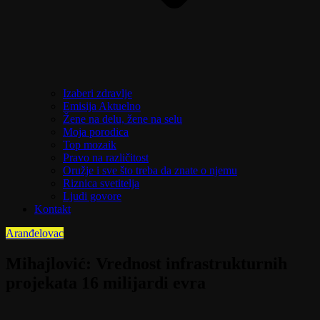
Izaberi zdravlje
Emisija Aktuelno
Žene na delu, žene na selu
Moja porodica
Top mozaik
Pravo na različitost
Oružje i sve što treba da znate o njemu
Riznica svetitelja
Ljudi govore
Kontakt
Aranđelovac
Mihajlović: Vrednost infrastrukturnih
projekata 16 milijardi evra