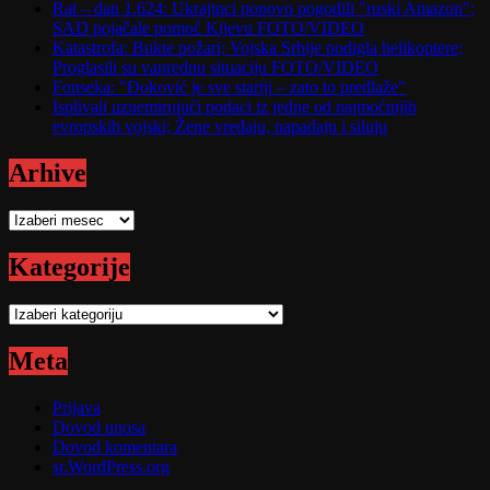
Rat – dan 1.624: Ukrajinci ponovo pogodili "ruski Amazon";
SAD pojačale pomoć Kijevu FOTO/VIDEO
Katastrofa: Bukte požari; Vojska Srbije podigla helikoptere;
Proglasili su vanrednu situaciju FOTO/VIDEO
Fonseka: "Đoković je sve stariji – zato to predlaže"
Isplivali uznemirujući podaci iz jedne od najmoćnijih
evropskih vojski; Žene vređaju, napadaju i siluju
Arhive
Arhive
Kategorije
Kategorije
Meta
Prijava
Dovod unosa
Dovod komentara
sr.WordPress.org