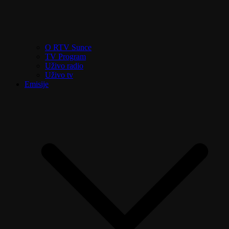
O RTV Sunce
TV Program
Uživo radio
Uživo tv
Emisije