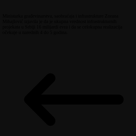
Ministarka građevinarstva, saobraćaja i infrastrukture Zorana
Mihajlović izjavila je da je ukupna vrednost infrastrukturnih
projekata u Srbiji 16 milijardi evra i da se celokupna realizacija
očekuje u narednih 4 do 5 godina.