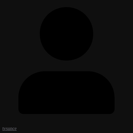
tvsunce