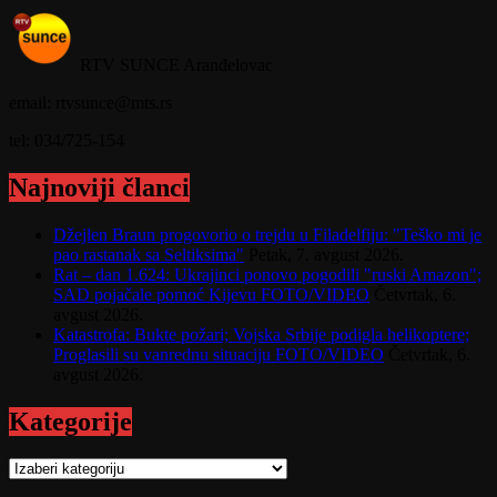
RTV SUNCE Aranđelovac
email: rtvsunce@mts.rs
tel: 034/725-154
Najnoviji članci
Džejlen Braun progovorio o trejdu u Filadelfiju: "Teško mi je
pao rastanak sa Seltiksima"
Petak, 7. avgust 2026.
Rat – dan 1.624: Ukrajinci ponovo pogodili "ruski Amazon";
SAD pojačale pomoć Kijevu FOTO/VIDEO
Četvrtak, 6.
avgust 2026.
Katastrofa: Bukte požari; Vojska Srbije podigla helikoptere;
Proglasili su vanrednu situaciju FOTO/VIDEO
Četvrtak, 6.
avgust 2026.
Kategorije
Kategorije