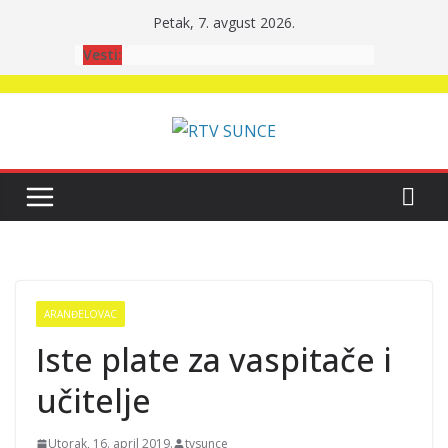
Skip
Petak, 7. avgust 2026.
to
Vesti:
content
ARANĐELOVAC
Iste plate za vaspitače i
učitelje
Utorak, 16. april 2019.
tvsunce