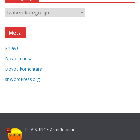
v
K
e
a
t
Meta
e
g
Prijava
o
r
Dovod unosa
i
Dovod komentara
j
sr.WordPress.org
e
RTV SUNCE Aranđelovac