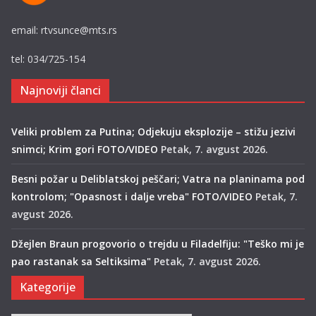
email: rtvsunce@mts.rs
tel: 034/725-154
Najnoviji članci
Veliki problem za Putina; Odjekuju eksplozije – stižu jezivi
snimci; Krim gori FOTO/VIDEO
Petak, 7. avgust 2026.
Besni požar u Deliblatskoj peščari; Vatra na planinama pod
kontrolom; "Opasnost i dalje vreba" FOTO/VIDEO
Petak, 7.
avgust 2026.
Džejlen Braun progovorio o trejdu u Filadelfiju: "Teško mi je
pao rastanak sa Seltiksima"
Petak, 7. avgust 2026.
Kategorije