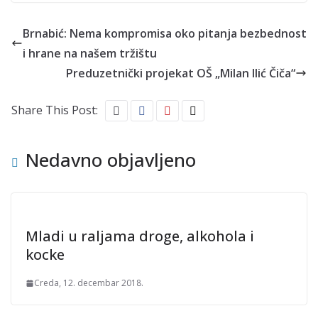
Brnabić: Nema kompromisa oko pitanja bezbednost
i hrane na našem tržištu
Preduzetnički projekat OŠ „Milan Ilić Čiča“
Share This Post:
Nedavno objavljeno
Mladi u raljama droge, alkohola i
kocke
Creda, 12. decembar 2018.