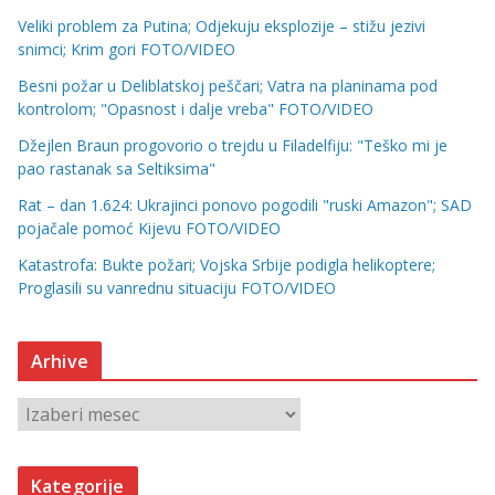
Veliki problem za Putina; Odjekuju eksplozije – stižu jezivi
snimci; Krim gori FOTO/VIDEO
Besni požar u Deliblatskoj peščari; Vatra na planinama pod
kontrolom; "Opasnost i dalje vreba" FOTO/VIDEO
Džejlen Braun progovorio o trejdu u Filadelfiju: "Teško mi je
pao rastanak sa Seltiksima"
Rat – dan 1.624: Ukrajinci ponovo pogodili "ruski Amazon"; SAD
pojačale pomoć Kijevu FOTO/VIDEO
Katastrofa: Bukte požari; Vojska Srbije podigla helikoptere;
Proglasili su vanrednu situaciju FOTO/VIDEO
Arhive
A
r
h
Kategorije
i