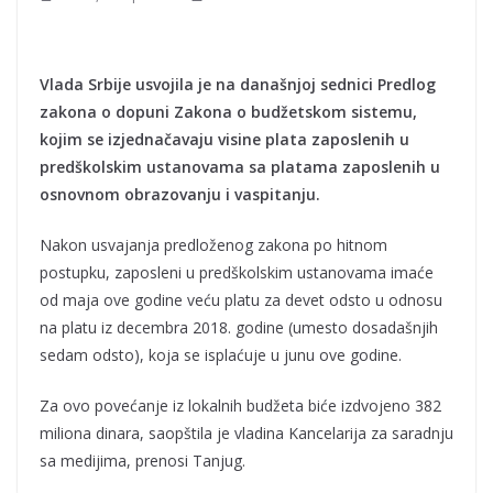
Vlada Srbije usvojila je na današnjoj sednici Predlog
zakona o dopuni Zakona o budžetskom sistemu,
kojim se izjednačavaju visine plata zaposlenih u
predškolskim ustanovama sa platama zaposlenih u
osnovnom obrazovanju i vaspitanju.
Nakon usvajanja predloženog zakona po hitnom
postupku, zaposleni u predškolskim ustanovama imaće
od maja ove godine veću platu za devet odsto u odnosu
na platu iz decembra 2018. godine (umesto dosadašnjih
sedam odsto), koja se isplaćuje u junu ove godine.
Za ovo povećanje iz lokalnih budžeta biće izdvojeno 382
miliona dinara, saopštila je vladina Kancelarija za saradnju
sa medijima, prenosi Tanjug.