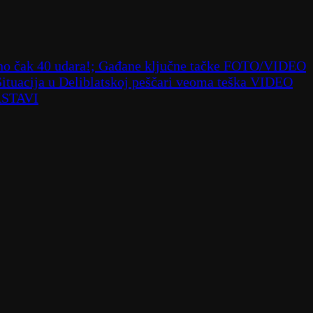
deno čak 40 udara!; Gađane ključne tačke FOTO/VIDEO
; Situacija u Deliblatskoj peščari veoma teška VIDEO
SASTAVI