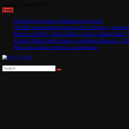
Skip
Nedelja, 9. avgust 2026.
to
Vesti:
content
Čelsijevo najveće pojačanje nije igrač
50.000 Severnokorejanaca stiže u Rusiju; Izve
Požari u Srbiji i dalje bukte; Gori i u Beogradu
Zvezdi Pazar pred očima, u mislima Hapoel – 
Nela-art kutak otvoren u Lamelama