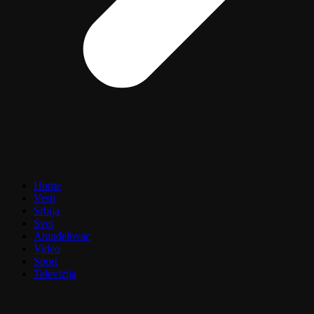
Home
Vesti
Srbija
Svet
Aranđelovac
Video
Sport
Televizija