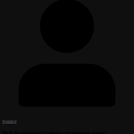
tvsunce
Da li ste zadovoljni kvalitetom zdravstvenih usluga?