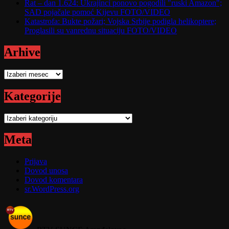
Rat – dan 1.624: Ukrajinci ponovo pogodili "ruski Amazon";
SAD pojačale pomoć Kijevu FOTO/VIDEO
Katastrofa: Bukte požari; Vojska Srbije podigla helikoptere;
Proglasili su vanrednu situaciju FOTO/VIDEO
Arhive
Arhive
Kategorije
Kategorije
Meta
Prijava
Dovod unosa
Dovod komentara
sr.WordPress.org