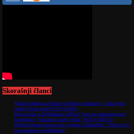
Skorašnji članci
Veliki problem za Putina; Odjekuju eksplozije – stižu jezivi
snimci; Krim gori FOTO/VIDEO
Besni požar u Deliblatskoj peščari; Vatra na planinama pod
kontrolom; "Opasnost i dalje vreba" FOTO/VIDEO
Džejlen Braun progovorio o trejdu u Filadelfiju: "Teško mi je
pao rastanak sa Seltiksima"