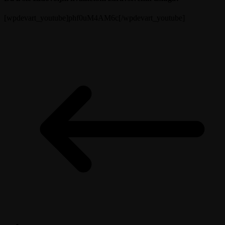
[wpdevart_youtube]phf0uM4AM6c[/wpdevart_youtube]