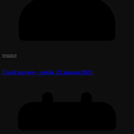
tvsunce
Ljudi govore – petak 22.januar.2021