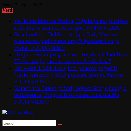
Skip
Petak, 7. avgust 2026.
to
Vesti:
content
Veliki problem za Putina; Odjekuju eksplozije –
stižu jezivi snimci; Krim gori FOTO/VIDEO
Besni požar u Deliblatskoj peščari; Vatra na
planinama pod kontrolom; "Opasnost i dalje
vreba" FOTO/VIDEO
Džejlen Braun progovorio o trejdu u Filadelfiju:
"Teško mi je pao rastanak sa Seltiksima"
Rat – dan 1.624: Ukrajinci ponovo pogodili
"ruski Amazon"; SAD pojačale pomoć Kijevu
FOTO/VIDEO
Katastrofa: Bukte požari; Vojska Srbije podigla
helikoptere; Proglasili su vanrednu situaciju
FOTO/VIDEO