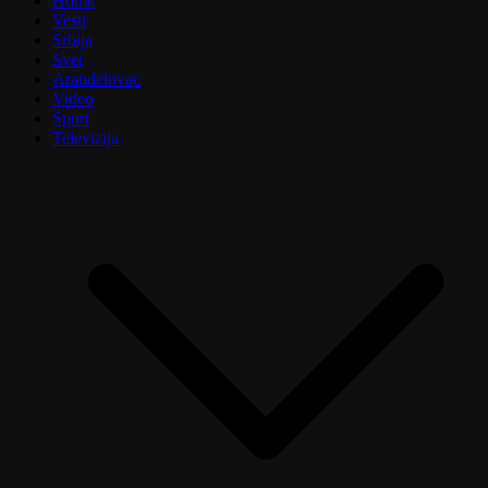
Home
Vesti
Srbija
Svet
Aranđelovac
Video
Sport
Televizija