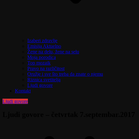
Izaberi zdravlje
Emisija Aktuelno
Žene na delu, žene na selu
Moja porodica
Top mozaik
Pravo na različitost
Oružje i sve što treba da znate o njemu
Riznica svetitelja
Ljudi govore
Kontakt
Ljudi govore
Ljudi govore – četvrtak 7.septembar.2017