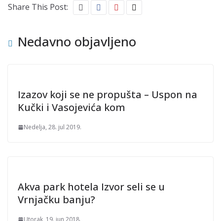
Share This Post:
Nedavno objavljeno
Izazov koji se ne propušta – Uspon na
Kučki i Vasojevića kom
Nedelja, 28. jul 2019.
Akva park hotela Izvor seli se u
Vrnjačku banju?
Utorak, 19. jun 2018.