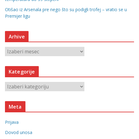
Otišao iz Arsenala pre nego što su podigli trofej – vratio se u
Premijer ligu
Arhive
A
r
h
Kategorije
i
v
K
e
a
t
Meta
e
g
Prijava
o
r
Dovod unosa