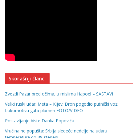
Skorašnji članci
Zvezdi Pazar pred očima, u mislima Hapoel – SASTAVI
Veliki ruski udar: Meta – Kijev; Dron pogodio putnički voz;
Lokomotivu guta plamen FOTO/VIDEO
Postavljanje biste Danka Popovića
Vrućina ne popušta: Srbija sledeće nedelje na udaru
temperatura do 39 stepeni