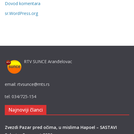
i
Dovod komentara
j
sr.WordPress.org
e
RTV SUNCE Aranđelovac
email: rtvsunce@mts.rs
tel: 034/725-154
Najnoviji članci
Zvezdi Pazar pred očima, u mislima Hapoel – SASTAVI