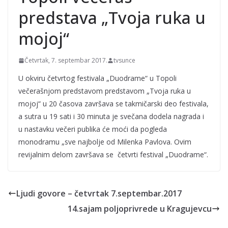
predstava „Tvoja ruka u
mojoj“
Četvrtak, 7. septembar 2017.
tvsunce
U okviru četvrtog festivala „Duodrame“ u Topoli
večerašnjom predstavom predstavom „Tvoja ruka u
mojoj“ u 20 časova završava se takmičarski deo festivala,
a sutra u 19 sati i 30 minuta je svečana dodela nagrada i
u nastavku večeri publika će moći da pogleda
monodramu „sve najbolje od Milenka Pavlova. Ovim
revijalnim delom završava se četvrti festival „Duodrame“.
Ljudi govore – četvrtak 7.septembar.2017
14.sajam poljoprivrede u Kragujevcu