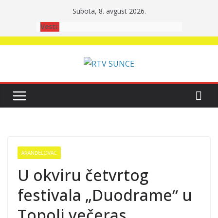
Skip
Subota, 8. avgust 2026.
to
Vesti:
content
ARANĐELOVAC
U okviru četvrtog
festivala „Duodrame“ u
Topoli večeras