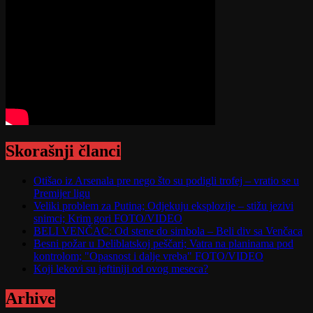
Skorašnji članci
Otišao iz Arsenala pre nego što su podigli trofej – vratio se u
Premijer ligu
Veliki problem za Putina; Odjekuju eksplozije – stižu jezivi
snimci; Krim gori FOTO/VIDEO
BELI VENČAC: Od stene do simbola – Beli div sa Venčaca
Besni požar u Deliblatskoj peščari; Vatra na planinama pod
kontrolom; "Opasnost i dalje vreba" FOTO/VIDEO
Koji lekovi su jeftiniji od ovog meseca?
Arhive