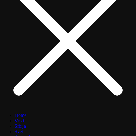
Home
Vesti
Srbija
Svet