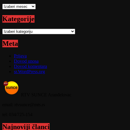
Arhive
Kategorije
Kategorije
Meta
Prijava
Dovod unosa
Dovod komentara
sr.WordPress.org
RTV SUNCE Aranđelovac
email: rtvsunce@mts.rs
tel: 034/725-154
Najnoviji članci