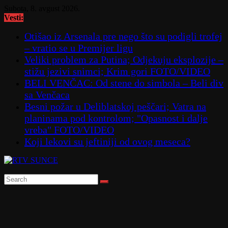
Skip
Subota, 8. avgust 2026.
to
Vesti:
content
Otišao iz Arsenala pre nego što su podigli trofej
– vratio se u Premijer ligu
Veliki problem za Putina; Odjekuju eksplozije –
stižu jezivi snimci; Krim gori FOTO/VIDEO
BELI VENČAC: Od stene do simbola – Beli div
sa Venčaca
Besni požar u Deliblatskoj peščari; Vatra na
planinama pod kontrolom; "Opasnost i dalje
vreba" FOTO/VIDEO
Koji lekovi su jeftiniji od ovog meseca?