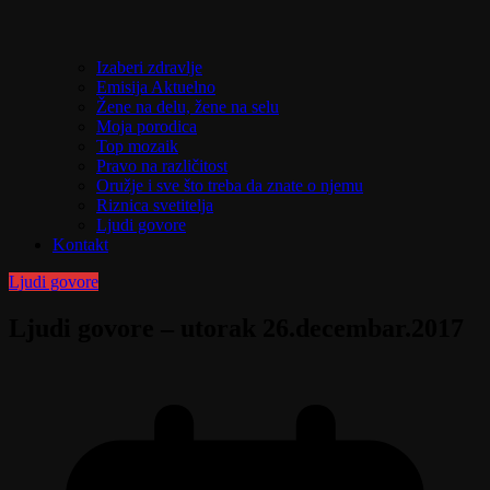
Izaberi zdravlje
Emisija Aktuelno
Žene na delu, žene na selu
Moja porodica
Top mozaik
Pravo na različitost
Oružje i sve što treba da znate o njemu
Riznica svetitelja
Ljudi govore
Kontakt
Ljudi govore
Ljudi govore – utorak 26.decembar.2017