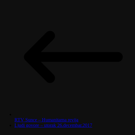
RTV Sunce – Humanitarna revija
Ljudi govore – utorak 26.decembar.2017