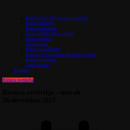
Beli Venčac: Od stene do simbola
Izaberi zdravlje
Emisija Aktuelno
Žene na delu, žene na selu
Moja porodica
Top mozaik
Pravo na različitost
Oružje i sve što treba da znate o njemu
Riznica svetitelja
Ljudi govore
Kontakt
Riznica svetitelja
Riznica svetitelja – utorak
26.decembar.2017