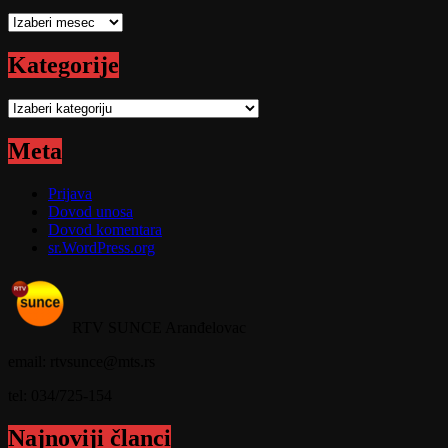
Arhive
Kategorije
Kategorije
Meta
Prijava
Dovod unosa
Dovod komentara
sr.WordPress.org
RTV SUNCE Aranđelovac
email: rtvsunce@mts.rs
tel: 034/725-154
Najnoviji članci