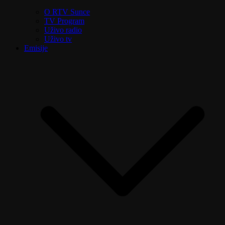
O RTV Sunce
TV Program
Uživo radio
Uživo tv
Emisije