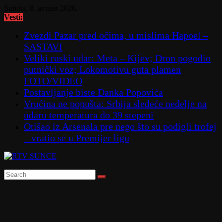
Skip
Subota, 8. avgust 2026.
to
Vesti:
content
Zvezdi Pazar pred očima, u mislima Hapoel –
SASTAVI
Veliki ruski udar: Meta – Kijev; Dron pogodio
putnički voz; Lokomotivu guta plamen
FOTO/VIDEO
Postavljanje biste Danka Popovića
Vrućina ne popušta: Srbija sledeće nedelje na
udaru temperatura do 39 stepeni
Otišao iz Arsenala pre nego što su podigli trofej
– vratio se u Premijer ligu