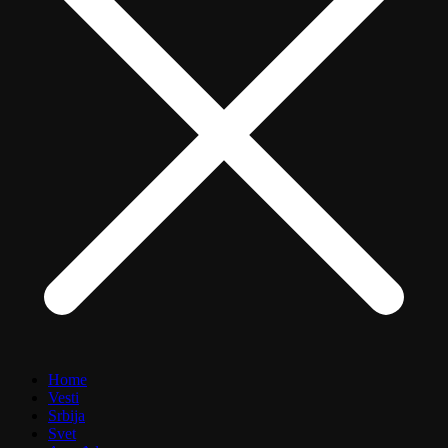
Home
Vesti
Srbija
Svet