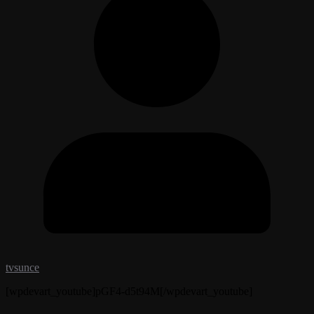
tvsunce
[wpdevart_youtube]pGF4-d5t94M[/wpdevart_youtube]