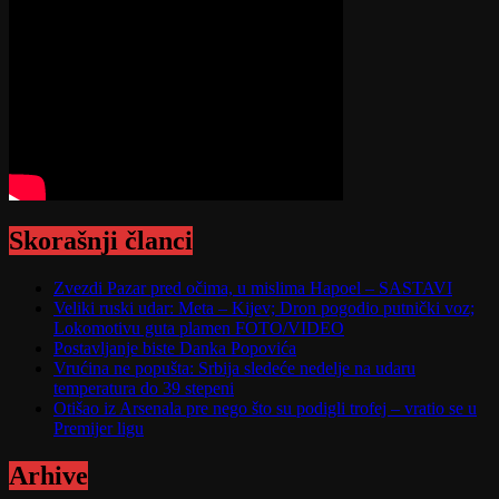
Skorašnji članci
Zvezdi Pazar pred očima, u mislima Hapoel – SASTAVI
Veliki ruski udar: Meta – Kijev; Dron pogodio putnički voz;
Lokomotivu guta plamen FOTO/VIDEO
Postavljanje biste Danka Popovića
Vrućina ne popušta: Srbija sledeće nedelje na udaru
temperatura do 39 stepeni
Otišao iz Arsenala pre nego što su podigli trofej – vratio se u
Premijer ligu
Arhive