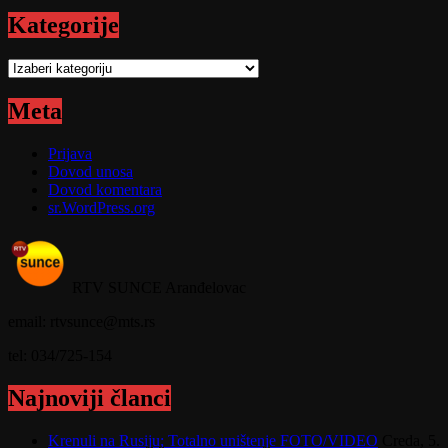
Kategorije
Kategorije
Meta
Prijava
Dovod unosa
Dovod komentara
sr.WordPress.org
RTV SUNCE Aranđelovac
email: rtvsunce@mts.rs
tel: 034/725-154
Najnoviji članci
Krenuli na Rusiju; Totalno uništenje FOTO/VIDEO
Creda, 5.