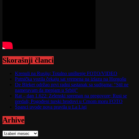
Skorašnji članci
Krenuli na Rusiju; Totalno uništenje FOTO/VIDEO
Putnička vozila čekaju sat vremena na izlazu na Horgošu
De Bleker održao prvi radni sastanak sa sudijama: "Stil ne
nameravam da menjam u Srbiji"
Rat – dan 1.622: Zelenski spreman na pregovore; Rusi se
predali; Pogođeni turski brodovi u Crnom moru FOTO
Španci uvode nova pravila u La Ligi
Arhive
Arhive