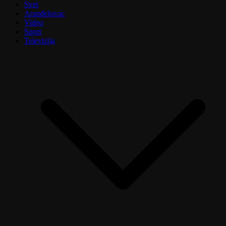
Svet
Aranđelovac
Video
Sport
Televizija