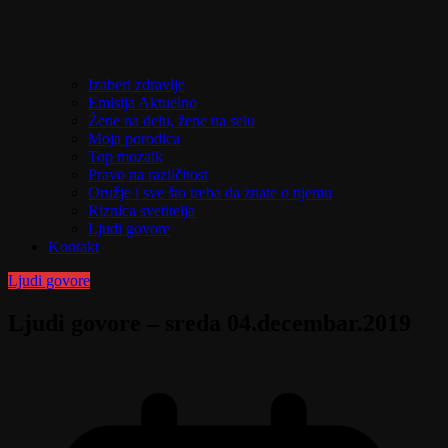
Izaberi zdravlje
Emisija Aktuelno
Žene na delu, žene na selu
Moja porodica
Top mozaik
Pravo na različitost
Oružje i sve što treba da znate o njemu
Riznica svetitelja
Ljudi govore
Kontakt
Ljudi govore
Ljudi govore – sreda 04.decembar.2019