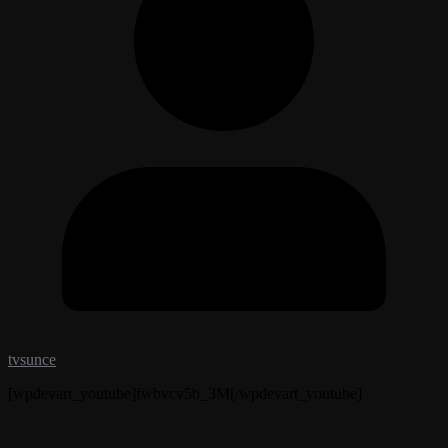
tvsunce
[wpdevart_youtube]fwbvcv5b_3M[/wpdevart_youtube]