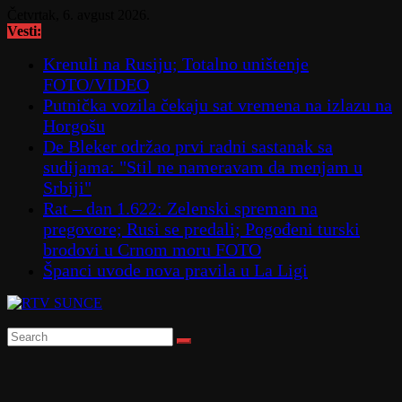
Skip
Četvrtak, 6. avgust 2026.
to
Vesti:
content
Krenuli na Rusiju; Totalno uništenje
FOTO/VIDEO
Putnička vozila čekaju sat vremena na izlazu na
Horgošu
De Bleker održao prvi radni sastanak sa
sudijama: "Stil ne nameravam da menjam u
Srbiji"
Rat – dan 1.622: Zelenski spreman na
pregovore; Rusi se predali; Pogođeni turski
brodovi u Crnom moru FOTO
Španci uvode nova pravila u La Ligi