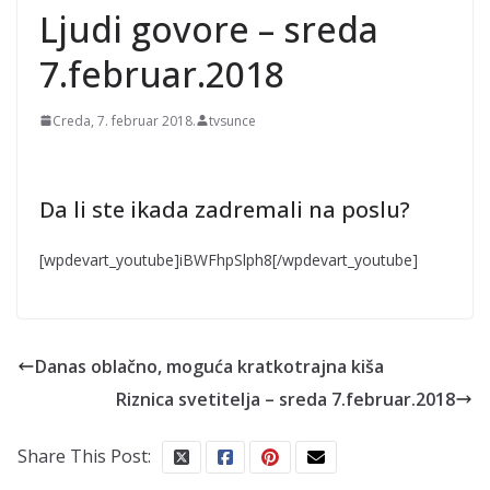
Srbiji: Ovo su merenja u
Ljudi govore – sreda
10 časova; Popodne obrt
– pljuskovi sa
7.februar.2018
grmljavinom
Creda, 7. februar 2018.
tvsunce
Da li ste ikada zadremali na poslu?
[wpdevart_youtube]iBWFhpSlph8[/wpdevart_youtube]
Danas oblačno, moguća kratkotrajna kiša
Riznica svetitelja – sreda 7.februar.2018
Share This Post: