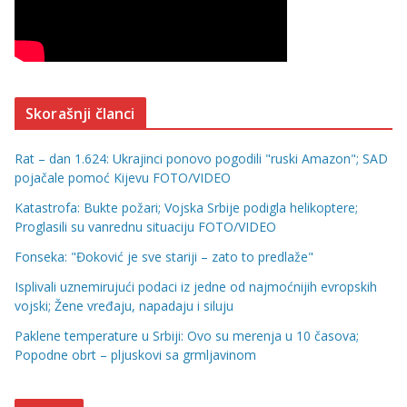
Skorašnji članci
Rat – dan 1.624: Ukrajinci ponovo pogodili "ruski Amazon"; SAD
pojačale pomoć Kijevu FOTO/VIDEO
Katastrofa: Bukte požari; Vojska Srbije podigla helikoptere;
Proglasili su vanrednu situaciju FOTO/VIDEO
Fonseka: "Đoković je sve stariji – zato to predlaže"
Isplivali uznemirujući podaci iz jedne od najmoćnijih evropskih
vojski; Žene vređaju, napadaju i siluju
Paklene temperature u Srbiji: Ovo su merenja u 10 časova;
Popodne obrt – pljuskovi sa grmljavinom