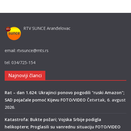
RTV SUNCE Aranđelovac
email: rtvsunce@mts.rs
tel: 034/725-154
Najnoviji članci
Rat – dan 1.624: Ukrajinci ponovo pogodili "ruski Amazon";
SAD pojačale pomoć Kijevu FOTO/VIDEO
Četvrtak, 6. avgust
2026.
Katastrofa: Bukte požari; Vojska Srbije podigla
helikoptere; Proglasili su vanrednu situaciju FOTO/VIDEO