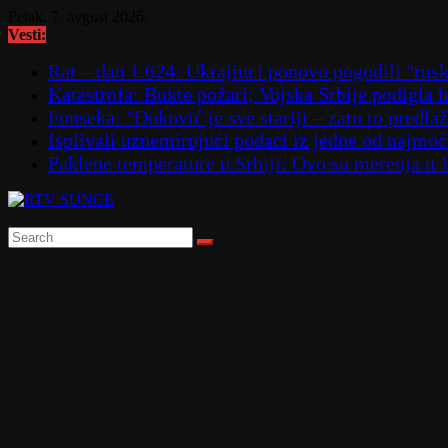
Skip
Petak, 7. avgust 2026.
to
Vesti:
content
Rat – dan 1.624: Ukrajinci ponovo pogodili "
Katastrofa: Bukte požari; Vojska Srbije podigla
Fonseka: "Đoković je sve stariji – zato to predla
Isplivali uznemirujući podaci iz jedne od najmoćn
Paklene temperature u Srbiji: Ovo su merenja u 