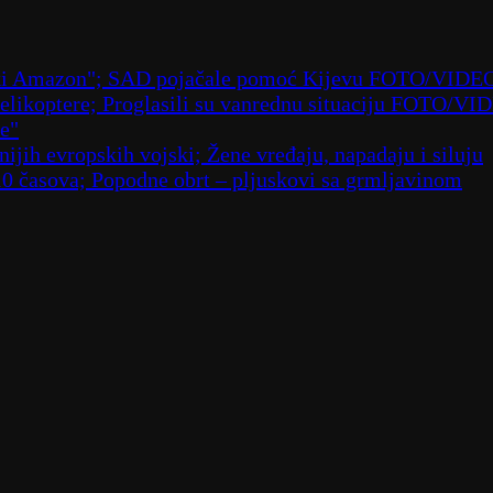
ruski Amazon"; SAD pojačale pomoć Kijevu FOTO/VIDE
 helikoptere; Proglasili su vanrednu situaciju FOTO/VI
že"
ijih evropskih vojski; Žene vređaju, napadaju i siluju
10 časova; Popodne obrt – pljuskovi sa grmljavinom