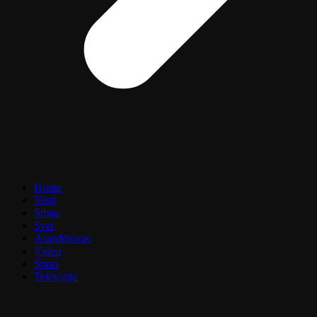
Home
Vesti
Srbija
Svet
Aranđelovac
Video
Sport
Televizija