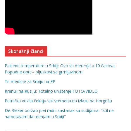
Skorašnji članci
Paklene temperature u Srbiji: Ovo su merenja u 10 časova;
Popodne obrt – pljuskovi sa grmljavinom
Tri medalje za Srbiju na EP
Krenuli na Rusiju; Totalno uništenje FOTO/VIDEO
Putnička vozila čekaju sat vremena na izlazu na Horgošu
De Bleker održao prvi radni sastanak sa sudijama: "Stil ne
nameravam da menjam u Srbiji"