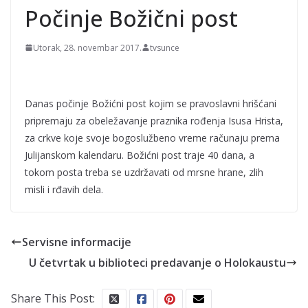
Počinje Božični post
Utorak, 28. novembar 2017.
tvsunce
Danas počinje Božićni post kojim se pravoslavni hrišćani
pripremaju za obeležavanje praznika rođenja Isusa Hrista,
za crkve koje svoje bogoslužbeno vreme računaju prema
Julijanskom kalendaru.
Božićni post traje 40 dana, a
tokom posta treba se uzdržavati od mrsne hrane, zlih
misli i rđavih dela.
Servisne informacije
U četvrtak u biblioteci predavanje o Holokaustu
Share This Post: