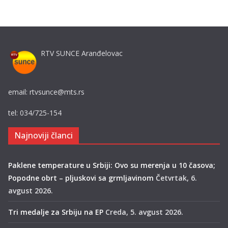
RTV SUNCE Aranđelovac
email: rtvsunce@mts.rs
tel: 034/725-154
Najnoviji članci
Paklene temperature u Srbiji: Ovo su merenja u 10 časova;
Popodne obrt – pljuskovi sa grmljavinom
Četvrtak, 6.
avgust 2026.
Tri medalje za Srbiju na EP
Creda, 5. avgust 2026.