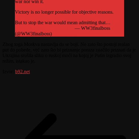
war nor win it.
Victory is no longer possible for objective reasons.
But to stop the war would mean admitting that…
pic.twitter.com/5YCfK0hKg2
— WW3finalboss
(@WW3finalboss)
July 6, 2026
Zbog toga Moskva nastavlja da se boji. Ne zato što postoji realan
put do pobede, već zato što bi priznanje poraza značilo priznati da je
Ukrajina srušila sliku o ruskoj moći na kojoj je Putin izgradio svoj
režim, istakao je.
Izvor:
b92.net