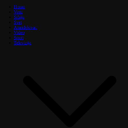
Home
Vesti
Srbija
Svet
Aranđelovac
Video
Sport
Televizija