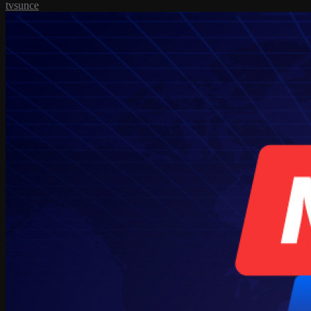
tvsunce