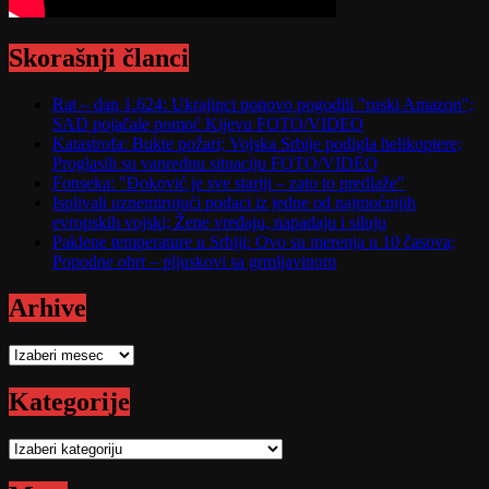
Skorašnji članci
Rat – dan 1.624: Ukrajinci ponovo pogodili "ruski Amazon";
SAD pojačale pomoć Kijevu FOTO/VIDEO
Katastrofa: Bukte požari; Vojska Srbije podigla helikoptere;
Proglasili su vanrednu situaciju FOTO/VIDEO
Fonseka: "Đoković je sve stariji – zato to predlaže"
Isplivali uznemirujući podaci iz jedne od najmoćnijih
evropskih vojski; Žene vređaju, napadaju i siluju
Paklene temperature u Srbiji: Ovo su merenja u 10 časova;
Popodne obrt – pljuskovi sa grmljavinom
Arhive
Arhive
Kategorije
Kategorije