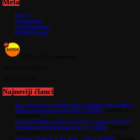
Meta
Prijava
Dovod unosa
Dovod komentara
sr.WordPress.org
RTV SUNCE Aranđelovac
email: rtvsunce@mts.rs
tel: 034/725-154
Najnoviji članci
Rat – dan 1.624: Ukrajinci ponovo pogodili "ruski Amazon";
SAD pojačale pomoć Kijevu FOTO/VIDEO
Četvrtak, 6.
avgust 2026.
Katastrofa: Bukte požari; Vojska Srbije podigla helikoptere;
Proglasili su vanrednu situaciju FOTO/VIDEO
Četvrtak, 6.
avgust 2026.
Fonseka: "Đoković je sve stariji – zato to predlaže"
Četvrtak,