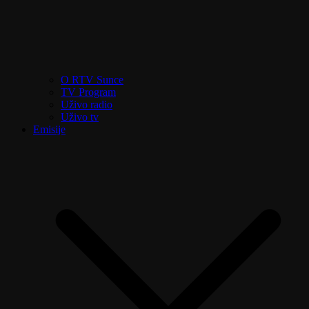
O RTV Sunce
TV Program
Uživo radio
Uživo tv
Emisije