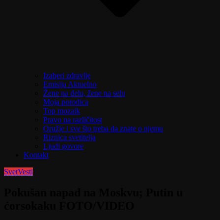
Izaberi zdravlje
Emisija Aktuelno
Žene na delu, žene na selu
Moja porodica
Top mozaik
Pravo na različitost
Oružje i sve što treba da znate o njemu
Riznica svetitelja
Ljudi govore
Kontakt
Svet
Vesti
Pokušan napad na Moskvu; Putin u
ćorsokaku FOTO/VIDEO