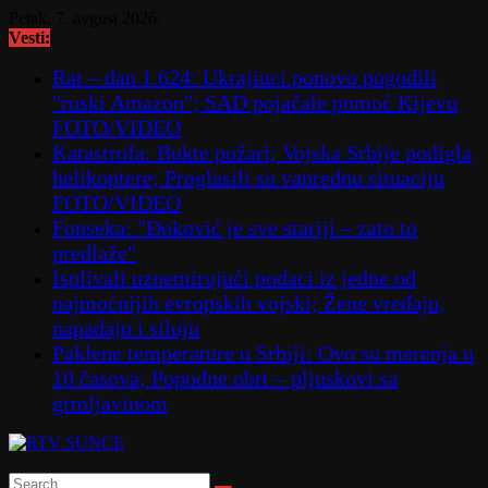
Skip
Petak, 7. avgust 2026.
to
Vesti:
content
Rat – dan 1.624: Ukrajinci ponovo pogodili
"ruski Amazon"; SAD pojačale pomoć Kijevu
FOTO/VIDEO
Katastrofa: Bukte požari; Vojska Srbije podigla
helikoptere; Proglasili su vanrednu situaciju
FOTO/VIDEO
Fonseka: "Đoković je sve stariji – zato to
predlaže"
Isplivali uznemirujući podaci iz jedne od
najmoćnijih evropskih vojski; Žene vređaju,
napadaju i siluju
Paklene temperature u Srbiji: Ovo su merenja u
10 časova; Popodne obrt – pljuskovi sa
grmljavinom