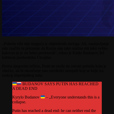
„Pobeda više nije moguća iz objektivnih razloga. Ali, zaustavljanje
rata značilo bi priznanje da Rusija nije tako snažna niti tako velika
kakvom ju je on želeo predstaviti“, rekao je Kirilo Budanov, šef
kabineta predsednika Ukrajine.
Prema njegovim rečima, Putin ne može da ostvari pobedu koju je
obećao, ali bi okončanje rata razotkrilo neuspeh koji se krije iza
ruskog imperijalnog mita.
BUDANOV SAYS PUTIN HAS REACHED
A DEAD END
Kyrylo Budanov
– „Everyone understands this is a
collapse.
Putin has reached a dead end: he can neither end the