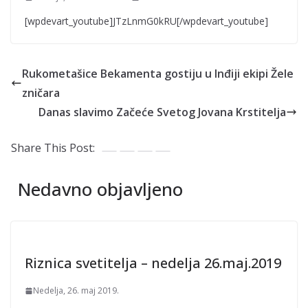
[wpdevart_youtube]JTzLnmG0kRU[/wpdevart_youtube]
Rukometašice Bekamenta gostiju u Inđiji ekipi Žele
zničara
Danas slavimo Začeće Svetog Jovana Krstitelja
Share This Post:
Nedavno objavljeno
Riznica svetitelja – nedelja 26.maj.2019
Nedelja, 26. maj 2019.