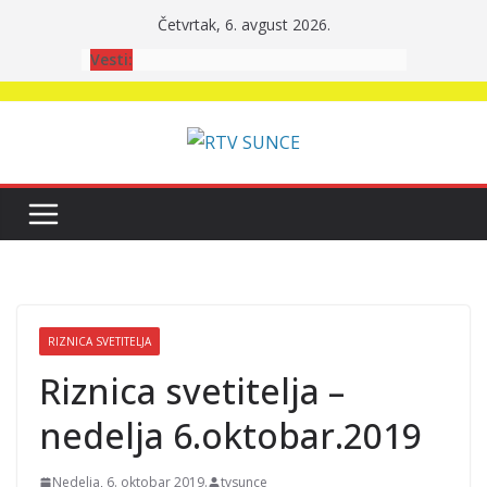
Skip
Četvrtak, 6. avgust 2026.
to
Vesti:
content
RIZNICA SVETITELJA
Riznica svetitelja –
nedelja 6.oktobar.2019
Nedelja, 6. oktobar 2019.
tvsunce