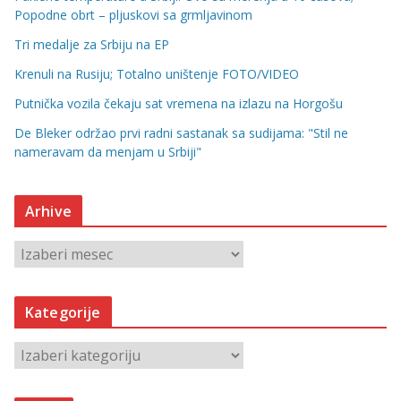
Popodne obrt – pljuskovi sa grmljavinom
Tri medalje za Srbiju na EP
Krenuli na Rusiju; Totalno uništenje FOTO/VIDEO
Putnička vozila čekaju sat vremena na izlazu na Horgošu
De Bleker održao prvi radni sastanak sa sudijama: "Stil ne
nameravam da menjam u Srbiji"
Arhive
A
r
h
Kategorije
i
v
K
e
a
t