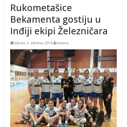
10 časova; Popodne obrt
Rukometašice
– pljuskovi sa
grmljavinom
Bekamenta gostiju u
Inđiji ekipi Železničara
Subota, 5. oktobar 2019.
tvsunce