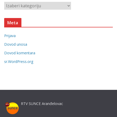
v
K
e
a
t
Meta
e
g
Prijava
o
r
Dovod unosa
i
Dovod komentara
j
sr.WordPress.org
e
RTV SUNCE Aranđelovac