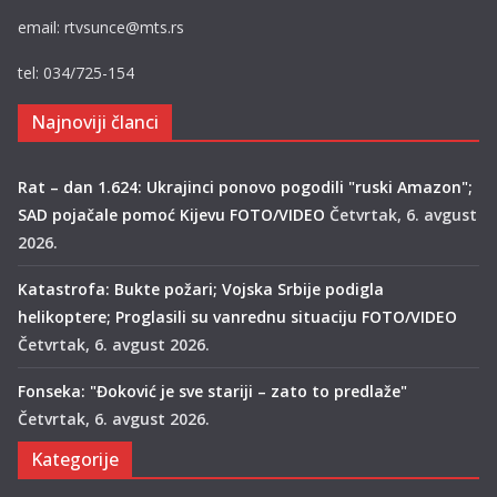
email: rtvsunce@mts.rs
tel: 034/725-154
Najnoviji članci
Rat – dan 1.624: Ukrajinci ponovo pogodili "ruski Amazon";
SAD pojačale pomoć Kijevu FOTO/VIDEO
Četvrtak, 6. avgust
2026.
Katastrofa: Bukte požari; Vojska Srbije podigla
helikoptere; Proglasili su vanrednu situaciju FOTO/VIDEO
Četvrtak, 6. avgust 2026.
Fonseka: "Đoković je sve stariji – zato to predlaže"
Četvrtak, 6. avgust 2026.
Kategorije