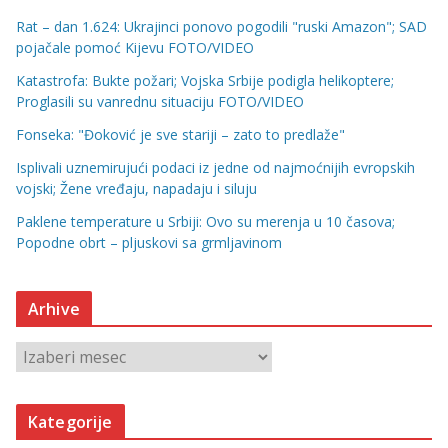
Rat – dan 1.624: Ukrajinci ponovo pogodili "ruski Amazon"; SAD
pojačale pomoć Kijevu FOTO/VIDEO
Katastrofa: Bukte požari; Vojska Srbije podigla helikoptere;
Proglasili su vanrednu situaciju FOTO/VIDEO
Fonseka: "Đoković je sve stariji – zato to predlaže"
Isplivali uznemirujući podaci iz jedne od najmoćnijih evropskih
vojski; Žene vređaju, napadaju i siluju
Paklene temperature u Srbiji: Ovo su merenja u 10 časova;
Popodne obrt – pljuskovi sa grmljavinom
Arhive
A
r
h
Kategorije
i