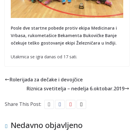
Posle dve startne pobede protiv ekipa Medicinara i
Vrbasa, rukometašice Bekamenta Bukovičke Banje
očekuje teško gostovanje ekipi Železničara u Inđiji.
Utakmica se igra danas od 17 sati.
Rolerijada za dečake i devojčice
Riznica svetitelja – nedelja 6.oktobar.2019
Share This Post:
Nedavno objavljeno