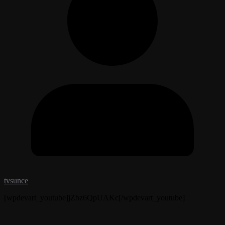
tvsunce
[wpdevart_youtube]jZbz6QpUAKc[/wpdevart_youtube]