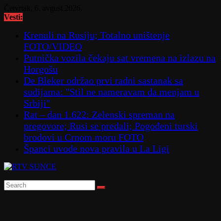
Skip
Četvrtak, 6. avgust 2026.
to
Vesti:
content
Krenuli na Rusiju; Totalno uništenje
FOTO/VIDEO
Putnička vozila čekaju sat vremena na izlazu na
Horgošu
De Bleker održao prvi radni sastanak sa
sudijama: "Stil ne nameravam da menjam u
Srbiji"
Rat – dan 1.622: Zelenski spreman na
pregovore; Rusi se predali; Pogođeni turski
brodovi u Crnom moru FOTO
Španci uvode nova pravila u La Ligi