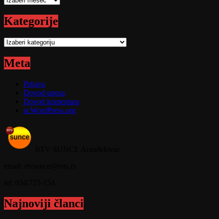
Kategorije
Kategorije
Meta
Prijava
Dovod unosa
Dovod komentara
sr.WordPress.org
RTV SUNCE Aranđelovac
email: rtvsunce@mts.rs
tel: 034/725-154
Najnoviji članci