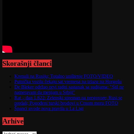
Skorašnji članci
Krenuli na Rusiju; Totalno uništenje FOTO/VIDEO
Putnička vozila čekaju sat vremena na izlazu na Horgošu
De Bleker održao prvi radni sastanak sa sudijama: "Stil ne
nameravam da menjam u Srbiji"
Rat – dan 1.622: Zelenski spreman na pregovore; Rusi se
predali; Pogođeni turski brodovi u Crnom moru FOTO
Španci uvode nova pravila u La Ligi
Arhive
Arhive