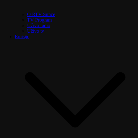
O RTV Sunce
TV Program
Uživo radio
Uživo tv
Emisije