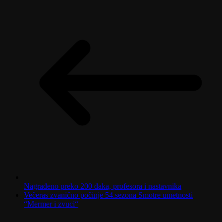
Nagrađeno preko 200 đaka, profesora i nastavnika
Večeras zvanično počinje 54.sezona Smotre umetnosti
“Mermer i zvuci“