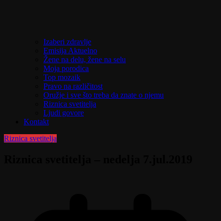
Izaberi zdravlje
Emisija Aktuelno
Žene na delu, žene na selu
Moja porodica
Top mozaik
Pravo na različitost
Oružje i sve što treba da znate o njemu
Riznica svetitelja
Ljudi govore
Kontakt
Riznica svetitelja
Riznica svetitelja – nedelja 7.jul.2019