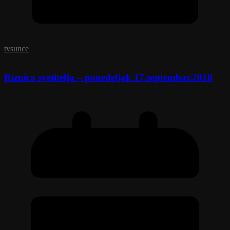
tvsunce
Riznica svetitelja – ponedeljak 17.septembar.2018