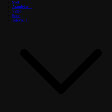
Svet
Aranđelovac
Video
Sport
Televizija