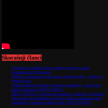
Skorašnji članci
Vrućina ne popušta: Srbija sledeće nedelje na udaru
temperatura do 39 stepeni
Otišao iz Arsenala pre nego što su podigli trofej – vratio se u
Premijer ligu
Veliki problem za Putina; Odjekuju eksplozije – stižu jezivi
snimci; Krim gori FOTO/VIDEO
BELI VENČAC: Od stene do simbola – Beli div sa Venčaca
Besni požar u Deliblatskoj peščari; Vatra na planinama pod
kontrolom; "Opasnost i dalje vreba" FOTO/VIDEO