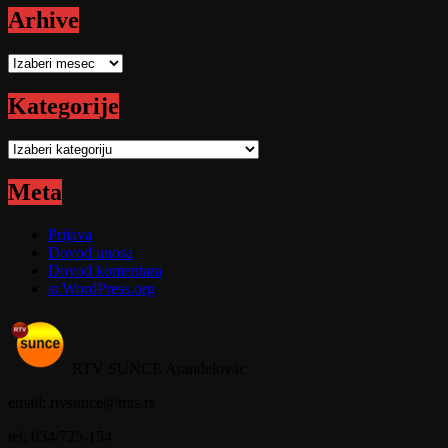
Arhive
Arhive
Kategorije
Kategorije
Meta
Prijava
Dovod unosa
Dovod komentara
sr.WordPress.org
RTV SUNCE Aranđelovac
email: rtvsunce@mts.rs
tel: 034/725-154