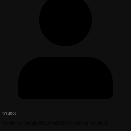
tvsunce
[wpdevart_youtube]0QarVm59G1s[/wpdevart_youtube]