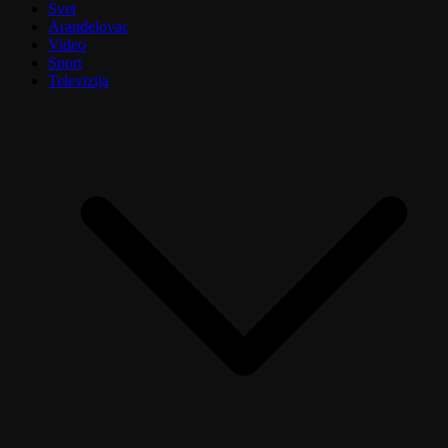
Svet
Aranđelovac
Video
Sport
Televizija