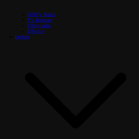
O RTV Sunce
TV Program
Uživo radio
Uživo tv
Emisije