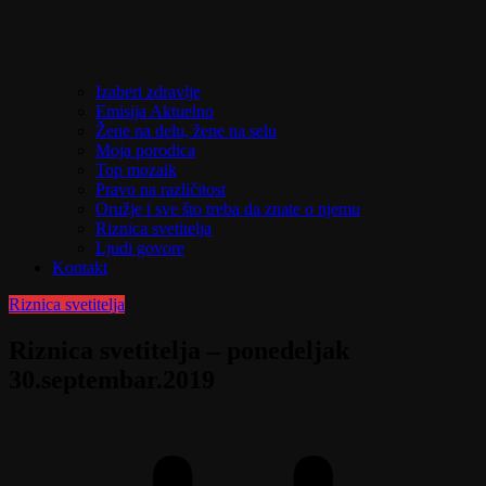
Izaberi zdravlje
Emisija Aktuelno
Žene na delu, žene na selu
Moja porodica
Top mozaik
Pravo na različitost
Oružje i sve što treba da znate o njemu
Riznica svetitelja
Ljudi govore
Kontakt
Riznica svetitelja
Riznica svetitelja – ponedeljak
30.septembar.2019