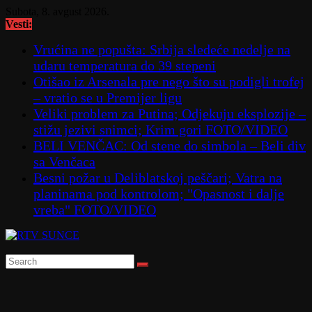
Skip
Subota, 8. avgust 2026.
to
Vesti:
content
Vrućina ne popušta: Srbija sledeće nedelje na
udaru temperatura do 39 stepeni
Otišao iz Arsenala pre nego što su podigli trofej
– vratio se u Premijer ligu
Veliki problem za Putina; Odjekuju eksplozije –
stižu jezivi snimci; Krim gori FOTO/VIDEO
BELI VENČAC: Od stene do simbola – Beli div
sa Venčaca
Besni požar u Deliblatskoj peščari; Vatra na
planinama pod kontrolom; "Opasnost i dalje
vreba" FOTO/VIDEO