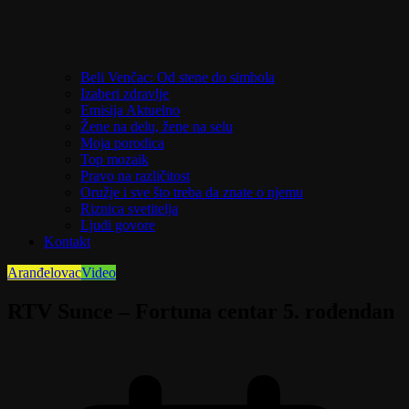
Beli Venčac: Od stene do simbola
Izaberi zdravlje
Emisija Aktuelno
Žene na delu, žene na selu
Moja porodica
Top mozaik
Pravo na različitost
Oružje i sve što treba da znate o njemu
Riznica svetitelja
Ljudi govore
Kontakt
Aranđelovac
Video
RTV Sunce – Fortuna centar 5. rođendan