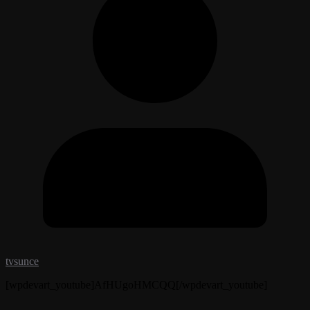
tvsunce
[wpdevart_youtube]AfHUgoHMCQQ[/wpdevart_youtube]