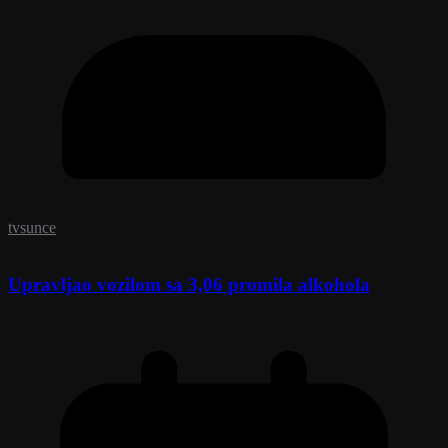
tvsunce
Upravljao vozilom sa 3,06 promila alkohola