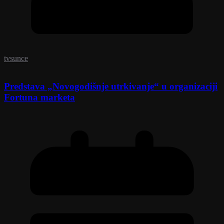
tvsunce
Predstava „Novogodišnje utrkivanje“ u organizaciji
Fortuna marketa