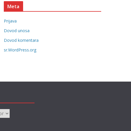
t
Meta
e
g
Prijava
o
r
Dovod unosa
i
Dovod komentara
j
sr.WordPress.org
e