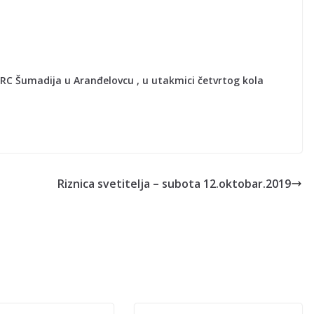
C Šumadija u Aranđelovcu , u utakmici četvrtog kola
Riznica svetitelja – subota 12.oktobar.2019