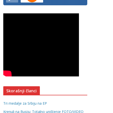
Skorašnji članci
Tri medalje za Srbiju na EP
Krenuli na Rusiju; Totalno uništenje FOTO/VIDEO