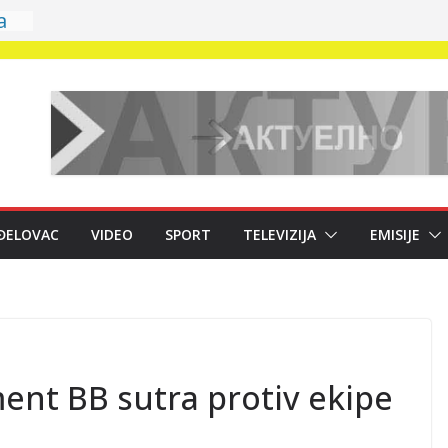
a
 na
ĐELOVAC
VIDEO
SPORT
TELEVIZIJA
EMISIJE
m
ki
;
eni
m
nt BB sutra protiv ekipe