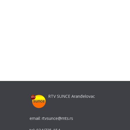
RTV SUNCE Aranđelovac
email: rtvsunce@mts.rs