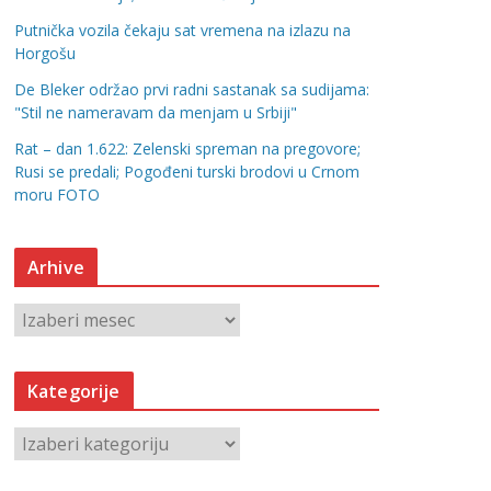
Putnička vozila čekaju sat vremena na izlazu na
Horgošu
De Bleker održao prvi radni sastanak sa sudijama:
"Stil ne nameravam da menjam u Srbiji"
Rat – dan 1.622: Zelenski spreman na pregovore;
Rusi se predali; Pogođeni turski brodovi u Crnom
moru FOTO
Arhive
A
r
h
Kategorije
i
v
K
e
a