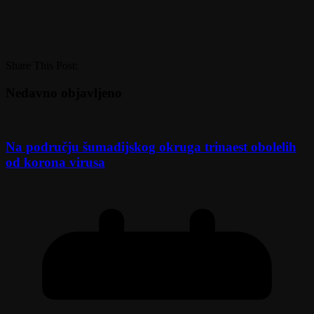
Share This Post:
Nedavno objavljeno
Na području šumadijskog okruga trinaest obolelih
od korona virusa