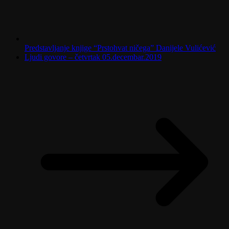
Predstavljanje knjige “Prstohvat ničega” Danijele Vulićević
Ljudi govore – četvrtak 05.decembar.2019