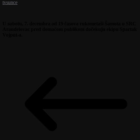
tvsunce
U subotu, 7. decembra od 19 časova rukometaši Šamota u SRC
Aranđelovac pred domaćom publikom dočekuju ekipu Spartak
Vojput-a.