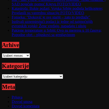
SAD pojačale pomoć Kijevu FOTO/VIDEO
Katastrofa: Bukte požari; Vojska Srbije podigla helikoptere;
Proglasili su vanrednu situaciju FOTO/VIDEO
Fonseka: "Đoković je sve stariji – zato to predlaže"
Isplivali uznemirujući podaci iz jedne od najmoćnijih
evropskih vojski; Žene vređaju, napadaju i siluju
Paklene temperature u Srbiji: Ovo su merenja u 10 časova;
Popodne obrt – pljuskovi sa grmljavinom
Arhive
Arhive
Kategorije
Kategorije
Meta
Prijava
Dovod unosa
Dovod komentara