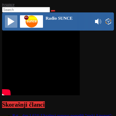
tvsunce
Radio SUNCE
Skorašnji članci
Rat – dan 1.624: Ukrajinci ponovo pogodili "ruski Amazon";