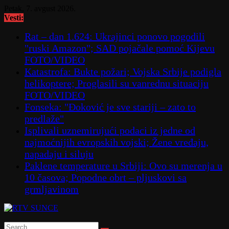
Skip
Petak, 7. avgust 2026.
to
Vesti:
content
Rat – dan 1.624: Ukrajinci ponovo pogodili
"ruski Amazon"; SAD pojačale pomoć Kijevu
FOTO/VIDEO
Katastrofa: Bukte požari; Vojska Srbije podigla
helikoptere; Proglasili su vanrednu situaciju
FOTO/VIDEO
Fonseka: "Đoković je sve stariji – zato to
predlaže"
Isplivali uznemirujući podaci iz jedne od
najmoćnijih evropskih vojski; Žene vređaju,
napadaju i siluju
Paklene temperature u Srbiji: Ovo su merenja u
10 časova; Popodne obrt – pljuskovi sa
grmljavinom