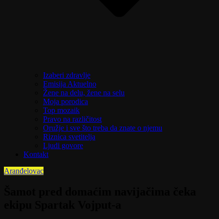
Izaberi zdravlje
Emisija Aktuelno
Žene na delu, žene na selu
Moja porodica
Top mozaik
Pravo na različitost
Oružje i sve što treba da znate o njemu
Riznica svetitelja
Ljudi govore
Kontakt
Aranđelovac
Šamot pred domaćim navijačima čeka
ekipu Spartak Vojput-a