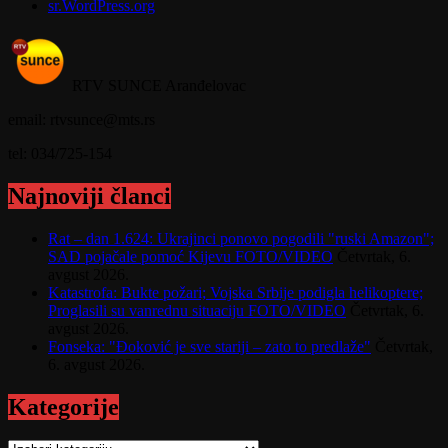
sr.WordPress.org
RTV SUNCE Aranđelovac
email: rtvsunce@mts.rs
tel: 034/725-154
Najnoviji članci
Rat – dan 1.624: Ukrajinci ponovo pogodili "ruski Amazon";
SAD pojačale pomoć Kijevu FOTO/VIDEO
Četvrtak, 6.
avgust 2026.
Katastrofa: Bukte požari; Vojska Srbije podigla helikoptere;
Proglasili su vanrednu situaciju FOTO/VIDEO
Četvrtak, 6.
avgust 2026.
Fonseka: "Đoković je sve stariji – zato to predlaže"
Četvrtak,
6. avgust 2026.
Kategorije
Kategorije