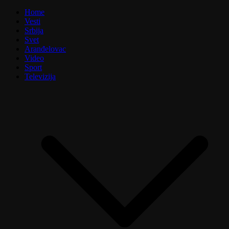
Home
Vesti
Srbija
Svet
Aranđelovac
Video
Sport
Televizija