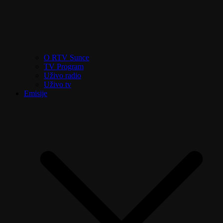
O RTV Sunce
TV Program
Uživo radio
Uživo tv
Emisije