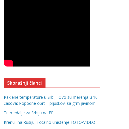
Skorašnji članci
Paklene temperature u Srbiji: Ovo su merenja u 10
časova; Popodne obrt – pljuskovi sa grmljavinom
Tri medalje za Srbiju na EP
Krenuli na Rusiju; Totalno uništenje FOTO/VIDEO