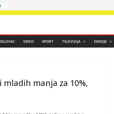
u
 u
rt
a
ĐELOVAC
VIDEO
SPORT
TELEVIZIJA
EMISIJE
 na
i mladih manja za 10%,
m