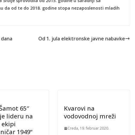
 Srbije sprovodila od 2015. godine u saradnji sa
su da od te do 2018. godine stopa nezaposlenosti mladih
h dana
Od 1. jula elektronske javne nabavke
Šamot 65″
Kvarovi na
je lideru na
vodovodnoj mreži
 ekipi
Creda, 19. februar 2020.
zničar 1949“