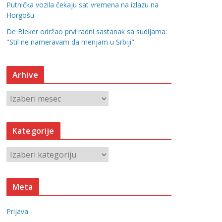
Putnička vozila čekaju sat vremena na izlazu na
Horgošu
De Bleker održao prvi radni sastanak sa sudijama:
"Stil ne nameravam da menjam u Srbiji"
Arhive
A
r
h
Kategorije
i
v
K
e
a
t
Meta
e
g
Prijava
o