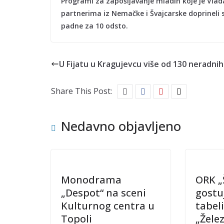
Programi za zapošljavanje mladih koje je Vlada
partnerima iz Nemačke i Švajcarske doprineli 
padne za 10 odsto.
U Fijatu u Kragujevcu više od 130 neradni
Share This Post:
Nedavno objavljeno
Monodrama
ORK „
„Despot“ na sceni
gostu
Kulturnog centra u
tabeli
Topoli
„Žele