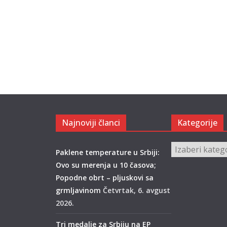
Najnoviji članci
Kategorije
Kategorije
Paklene temperature u Srbiji:
Ovo su merenja u 10 časova;
Popodne obrt – pljuskovi sa
grmljavinom
Četvrtak, 6. avgust
2026.
Tri medalje za Srbiju na EP