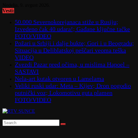
Skip
Nedelja, 9. avgust 2026.
to
Vesti:
content
50.000 Severnokorejanaca stiže u Rusiju;
Izvedeno čak 40 udara!; Gađane ključne tačke
FOTO/VIDEO
Požari u Srbiji i dalje bukte; Gori i u Beogradu;
Situacija u Deliblatskoj peščari veoma teška
VIDEO
Zvezdi Pazar pred očima, u mislima Hapoel –
SASTAVI
Nela-art kutak otvoren u Lamelama
Veliki ruski udar: Meta – Kijev; Dron pogodio
putnički voz; Lokomotivu guta plamen
FOTO/VIDEO