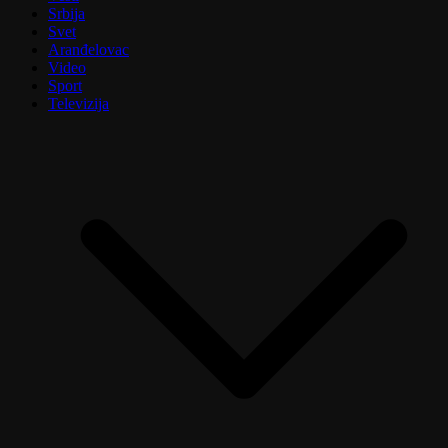
Srbija
Svet
Aranđelovac
Video
Sport
Televizija