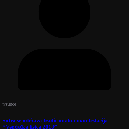
tvsunce
Sutra se održava tradicionalna manifestacija
‘’Venčačka lisica 2018’’