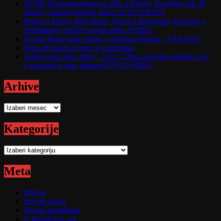
50.000 Severnokorejanaca stiže u Rusiju; Izvedeno čak 40
udara!; Gađane ključne tačke FOTO/VIDEO
Požari u Srbiji i dalje bukte; Gori i u Beogradu; Situacija u
Deliblatskoj peščari veoma teška VIDEO
Zvezdi Pazar pred očima, u mislima Hapoel – SASTAVI
Nela-art kutak otvoren u Lamelama
Veliki ruski udar: Meta – Kijev; Dron pogodio putnički voz;
Lokomotivu guta plamen FOTO/VIDEO
Arhive
Arhive
Kategorije
Kategorije
Meta
Prijava
Dovod unosa
Dovod komentara
sr.WordPress.org