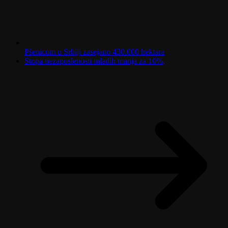
Pšenicom u Srbiji zasejano 430.000 hektara
Stopa nezaposlenosti mladih manja za 10%,