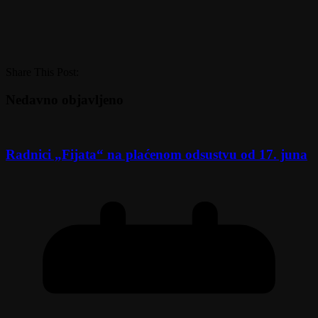
Share This Post:
Nedavno objavljeno
Radnici „Fijata“ na plaćenom odsustvu od 17. juna