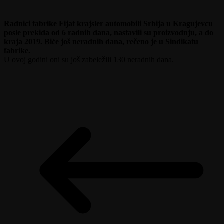
Radnici fabrike Fijat krajsler automobili Srbija u Kragujevcu
posle prekida od 6 radnih dana, nastavili su proizvodnju, a do
kraja 2019. Biće još neradnih dana, rečeno je u Sindikatu
fabrike.
U ovoj godini oni su još zabeležili 130 neradnih dana.