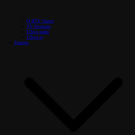
O RTV Sunce
TV Program
Uživo radio
Uživo tv
Emisije