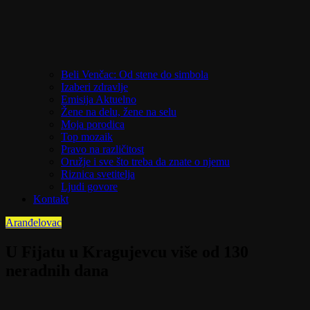
Beli Venčac: Od stene do simbola
Izaberi zdravlje
Emisija Aktuelno
Žene na delu, žene na selu
Moja porodica
Top mozaik
Pravo na različitost
Oružje i sve što treba da znate o njemu
Riznica svetitelja
Ljudi govore
Kontakt
Aranđelovac
U Fijatu u Kragujevcu više od 130
neradnih dana