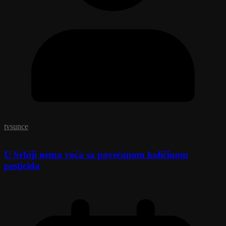
tvsunce
U Srbiji nema voća sa povećanom količinom
pesticida