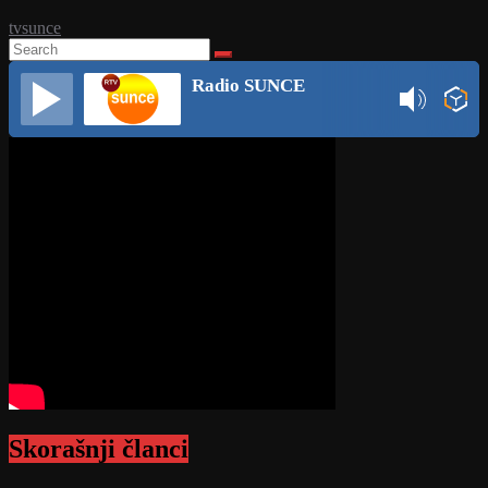
tvsunce
Radio SUNCE
Skorašnji članci