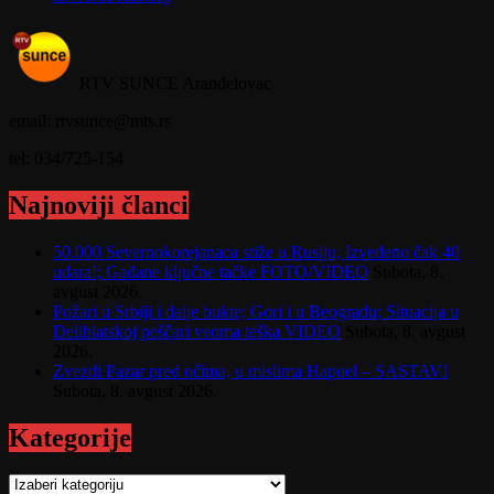
RTV SUNCE Aranđelovac
email: rtvsunce@mts.rs
tel: 034/725-154
Najnoviji članci
50.000 Severnokorejanaca stiže u Rusiju; Izvedeno čak 40
udara!; Gađane ključne tačke FOTO/VIDEO
Subota, 8.
avgust 2026.
Požari u Srbiji i dalje bukte; Gori i u Beogradu; Situacija u
Deliblatskoj peščari veoma teška VIDEO
Subota, 8. avgust
2026.
Zvezdi Pazar pred očima, u mislima Hapoel – SASTAVI
Subota, 8. avgust 2026.
Kategorije
Kategorije