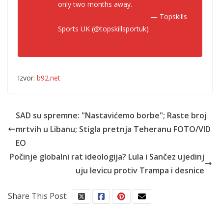
only two months away.
pic.twitter.com/M6enD7qL7I
— Topskills
Sports UK (@topskillsportuk)
April 16,
2026
Izvor:
b92.net
SAD su spremne: "Nastavićemo borbe"; Raste broj
mrtvih u Libanu; Stigla pretnja Teheranu FOTO/VID
EO
Počinje globalni rat ideologija? Lula i Sančez ujedinj
uju levicu protiv Trampa i desnice
Share This Post: