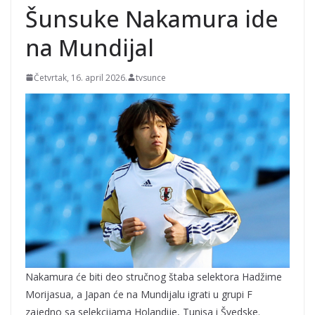
Seltiksima"
Šunsuke Nakamura ide
na Mundijal
Četvrtak, 16. april 2026.
tvsunce
Nakamura će biti deo stručnog štaba selektora Hadžime
Morijasua, a Japan će na Mundijalu igrati u grupi F
zajedno sa selekcijama Holandije, Tunisa i Švedske.