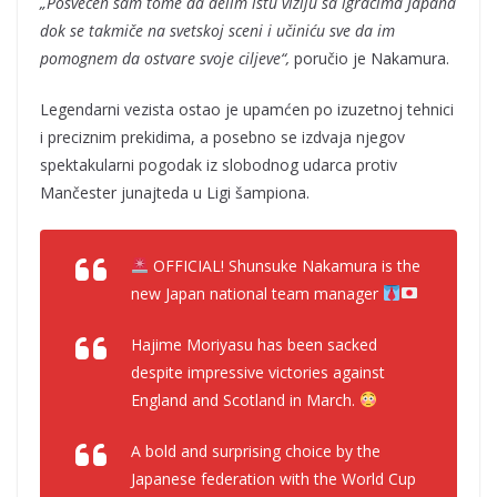
„Posvećen sam tome da delim istu viziju sa igračima Japana
dok se takmiče na svetskoj sceni i učiniću sve da im
pomognem da ostvare svoje ciljeve“,
poručio je Nakamura.
Legendarni vezista ostao je upamćen po izuzetnoj tehnici
i preciznim prekidima, a posebno se izdvaja njegov
spektakularni pogodak iz slobodnog udarca protiv
Mančester junajteda u Ligi šampiona.
OFFICIAL! Shunsuke Nakamura is the
new Japan national team manager
Hajime Moriyasu has been sacked
despite impressive victories against
England and Scotland in March.
A bold and surprising choice by the
Japanese federation with the World Cup