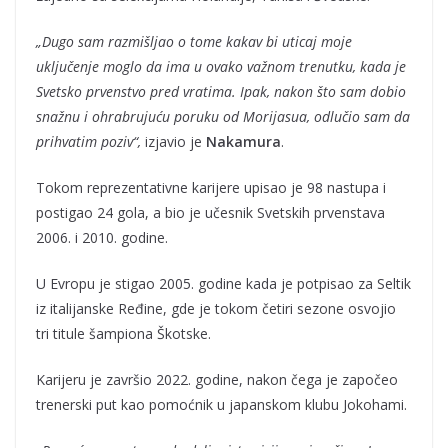
„Dugo sam razmišljao o tome kakav bi uticaj moje
uključenje moglo da ima u ovako važnom trenutku, kada je
Svetsko prvenstvo pred vratima. Ipak, nakon što sam dobio
snažnu i ohrabrujuću poruku od Morijasua, odlučio sam da
prihvatim poziv“,
izjavio je
Nakamura
.
Tokom reprezentativne karijere upisao je 98 nastupa i
postigao 24 gola, a bio je učesnik Svetskih prvenstava
2006. i 2010. godine.
U Evropu je stigao 2005. godine kada je potpisao za Seltik
iz italijanske Ređine, gde je tokom četiri sezone osvojio
tri titule šampiona Škotske.
Karijeru je završio 2022. godine, nakon čega je započeo
trenerski put kao pomoćnik u japanskom klubu Jokohami.