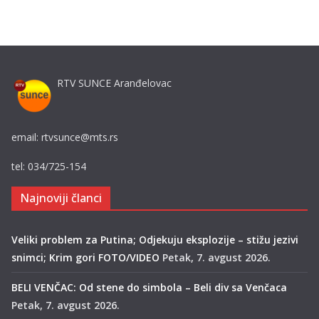
RTV SUNCE Aranđelovac
email: rtvsunce@mts.rs
tel: 034/725-154
Najnoviji članci
Veliki problem za Putina; Odjekuju eksplozije – stižu jezivi
snimci; Krim gori FOTO/VIDEO
Petak, 7. avgust 2026.
BELI VENČAC: Od stene do simbola – Beli div sa Venčaca
Petak, 7. avgust 2026.