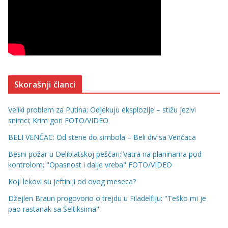
Skorašnji članci
Veliki problem za Putina; Odjekuju eksplozije – stižu jezivi
snimci; Krim gori FOTO/VIDEO
BELI VENČAC: Od stene do simbola – Beli div sa Venčaca
Besni požar u Deliblatskoj peščari; Vatra na planinama pod
kontrolom; "Opasnost i dalje vreba" FOTO/VIDEO
Koji lekovi su jeftiniji od ovog meseca?
Džejlen Braun progovorio o trejdu u Filadelfiju: "Teško mi je
pao rastanak sa Seltiksima"